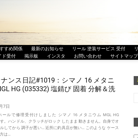
すすめ関係
最新のお知らせ
リール 塗装サービス 受付
イド受付
掲示板
インスタ
お問い合わせ
サイトマップ
ナンス日記#1019：シマノ 16 メタニ
GL HG (035332) 塩錆び 固着 分解＆洗
0月7日
ールで修理受付けしました シマノ 16 メタニウム MGL HG
32) です。ハンドル、クラッチがロック したまま 動きません。自身でオ
してから 調子が悪い... 近所に釣具店が無い... このような ケース
ア
は...