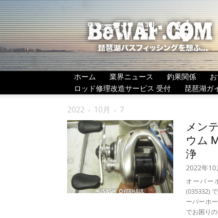
BeWAF
(ビ
ワ
エ
フ）
ホーム
業界ニュース
釣果関係
お
ロッド修理改造サービス 受付
琵琶湖ガ
2022
10月
7
メンテ
ウム M
浄
2022年1
オーバーホ
(0353
ーバーホール
でお困りの方