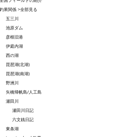
全国フィールドの紹介
釣果関係 >全部見る
五三川
池原ダム
彦根旧港
伊庭内湖
西の湖
琵琶湖(北湖)
琵琶湖(南湖)
野洲川
矢橋帰帆島/人工島
瀬田川
瀬田川日記
六文銭日記
東条湖