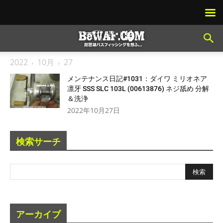
2022
10月
27
メンテナンス日記#1031：ダイワ ミリオネア
凛牙 SSS SLC 103L (00613876) ネジ舐め 分解
＆洗浄
2022年10月27日
検索サーチ
アーカイブ