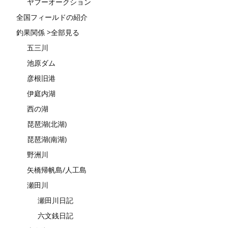
ヤフーオークション
全国フィールドの紹介
釣果関係 >全部見る
五三川
池原ダム
彦根旧港
伊庭内湖
西の湖
琵琶湖(北湖)
琵琶湖(南湖)
野洲川
矢橋帰帆島/人工島
瀬田川
瀬田川日記
六文銭日記