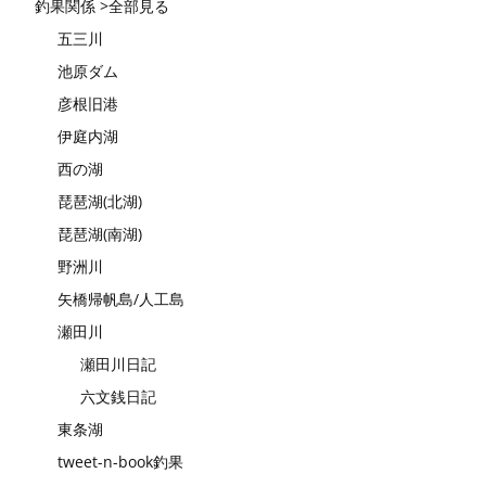
釣果関係 >全部見る
五三川
池原ダム
彦根旧港
伊庭内湖
西の湖
琵琶湖(北湖)
琵琶湖(南湖)
野洲川
矢橋帰帆島/人工島
瀬田川
瀬田川日記
六文銭日記
東条湖
tweet-n-book釣果