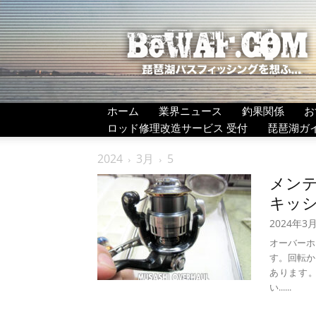
BeWAF
(ビ
ワ
エ
フ）
ホーム
業界ニュース
釣果関係
お
ロッド修理改造サービス 受付
琵琶湖ガ
2024
3月
5
メンテ
キッシュ
2024年3
オーバーホール
す。回転か
あります。
い......