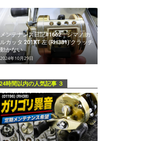
メンテナンス日記#1662：シマノ カ
ルカッタ 201XT 左 (RH381) クラッチ
動かない
2024年10月29日
24時間以内の人気記事 ３