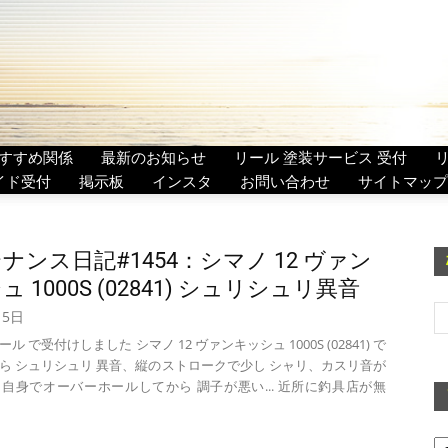
すすめ関係
最新のお知らせ
リール 塗装サービス 受付
イド受付
掲示板
インスタ
お問い合わせ
サイトマップ
ナンス日記#1454：シマノ 12 ヴァン
 1000S (02841) シュリシュリ異音
月5日
 で受付けしました シマノ 12 ヴァンキッシュ 1000S (02841) で
ら シュリシュリ 異音、縦のストロークで少し シャリ、カスリ音が
自身でオーバーホールしてから 調子が悪い... 近所に釣具店が無
ア