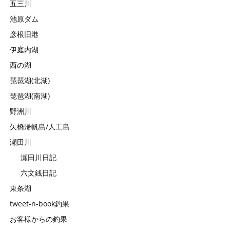
五三川
池原ダム
彦根旧港
伊庭内湖
西の湖
琵琶湖(北湖)
琵琶湖(南湖)
野洲川
矢橋帰帆島/人工島
瀬田川
瀬田川日記
六文銭日記
東条湖
tweet-n-book釣果
お客様からの釣果