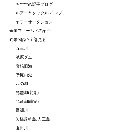
おすすめ記事ブログ
ルアー＆タックル インプレ
ヤフーオークション
全国フィールドの紹介
釣果関係 >全部見る
五三川
池原ダム
彦根旧港
伊庭内湖
西の湖
琵琶湖(北湖)
琵琶湖(南湖)
野洲川
矢橋帰帆島/人工島
瀬田川