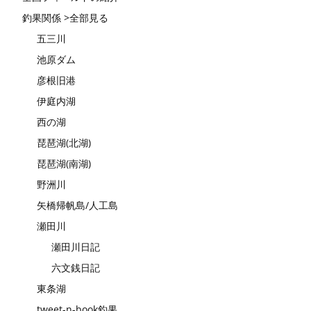
釣果関係 >全部見る
五三川
池原ダム
彦根旧港
伊庭内湖
西の湖
琵琶湖(北湖)
琵琶湖(南湖)
野洲川
矢橋帰帆島/人工島
瀬田川
瀬田川日記
六文銭日記
東条湖
tweet-n-book釣果