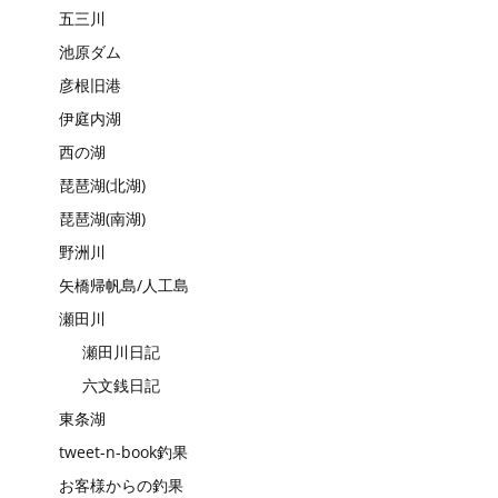
五三川
池原ダム
彦根旧港
伊庭内湖
西の湖
琵琶湖(北湖)
琵琶湖(南湖)
野洲川
矢橋帰帆島/人工島
瀬田川
瀬田川日記
六文銭日記
東条湖
tweet-n-book釣果
お客様からの釣果