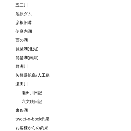
五三川
池原ダム
彦根旧港
伊庭内湖
西の湖
琵琶湖(北湖)
琵琶湖(南湖)
野洲川
矢橋帰帆島/人工島
瀬田川
瀬田川日記
六文銭日記
東条湖
tweet-n-book釣果
お客様からの釣果