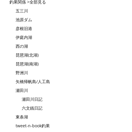
釣果関係 >全部見る
五三川
池原ダム
彦根旧港
伊庭内湖
西の湖
琵琶湖(北湖)
琵琶湖(南湖)
野洲川
矢橋帰帆島/人工島
瀬田川
瀬田川日記
六文銭日記
東条湖
tweet-n-book釣果