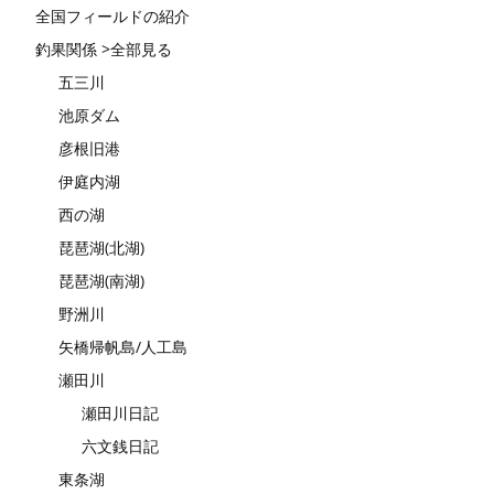
全国フィールドの紹介
釣果関係 >全部見る
五三川
池原ダム
彦根旧港
伊庭内湖
西の湖
琵琶湖(北湖)
琵琶湖(南湖)
野洲川
矢橋帰帆島/人工島
瀬田川
瀬田川日記
六文銭日記
東条湖