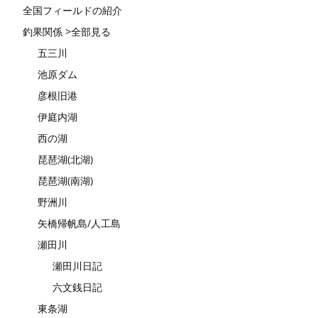
全国フィールドの紹介
釣果関係 >全部見る
五三川
池原ダム
彦根旧港
伊庭内湖
西の湖
琵琶湖(北湖)
琵琶湖(南湖)
野洲川
矢橋帰帆島/人工島
瀬田川
瀬田川日記
六文銭日記
東条湖