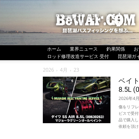
BeWAF
(ビ
ワ
エ
フ）
ホーム
業界ニュース
釣果関係
お
ロッド修理改造サービス 受付
琵琶湖ガ
2026
4月
23
ベイ
8.5L
2026年4
傷をリフレ
ビスで受付しまし
品で購入し
依頼を頂けれ