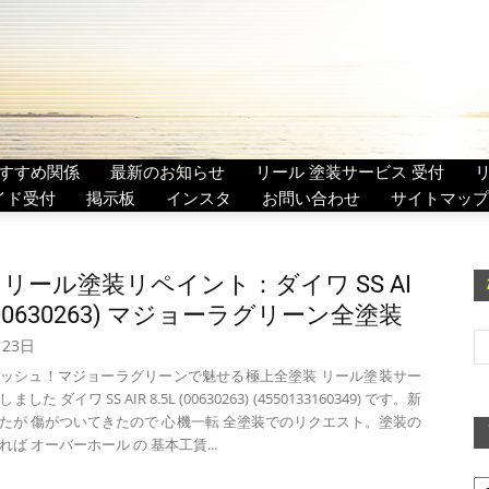
すすめ関係
最新のお知らせ
リール 塗装サービス 受付
イド受付
掲示板
インスタ
お問い合わせ
サイトマップ
トリール塗装リペイント：ダイワ SS AI
 (00630263) マジョーラグリーン全塗装
月23日
ッシュ！マジョーラグリーンで魅せる極上全塗装 リール塗装サー
た ダイワ SS AIR 8.5L (00630263) (4550133160349) です。新
たが 傷がついてきたので 心機一転 全塗装でのリクエスト。塗装の
ば オーバーホール の 基本工賃...
ア