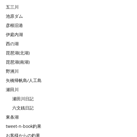
五三川
池原ダム
彦根旧港
伊庭内湖
西の湖
琵琶湖(北湖)
琵琶湖(南湖)
野洲川
矢橋帰帆島/人工島
瀬田川
瀬田川日記
六文銭日記
東条湖
tweet-n-book釣果
お客様からの釣果