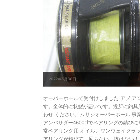
2022年5月30日
オーバーホールで受付けしました アブ アンハ
す。全体的に状態が悪いです。近所に釣具店が
わせ ください。ムサシオーバーホール 事
アンバサダー4600clでベアリングの錆び
常ベアリング用 オイル、ワンウェイクラッチ
アリングが錆びて、回らない、抜けない！も