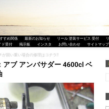
すすめ関係
最新のお知らせ
リール 塗装サービス 受付
イド受付
掲示板
インスタ
お問い合わせ
サイトマップ
クラッチが固い重い場合の修理はコチラ!!
゙ アンバサダー 4600cl ベ
油
ア