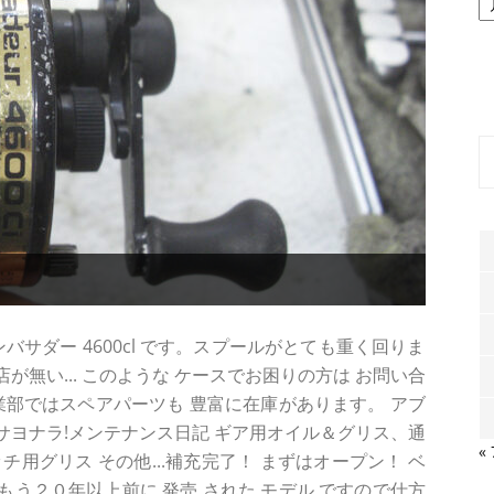
ー
カ
イ
ブ
゙サダー 4600cl です。スプールがとても重く回りま
無い... このような ケースでお困りの方は お問い合
業部ではスペアパーツも 豊富に在庫があります。 アブ
にサヨナラ!メンテナンス日記 ギア用オイル＆グリス、通
«
用グリス その他...補充完了！ まずはオープン！ ベ
う２０年以上前に 発売 された モデル ですので仕方