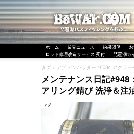
BeWAF
(ビ
ワ
エ
フ）
ホーム
業界ニュース
釣果関係
お
ロッド修理改造サービス 受付
琵琶湖ガ
タグ
アブ アンバサダー 4600cl の
メンテナンス日記#948：アフ
アリング錆び 洗浄＆注
アブ