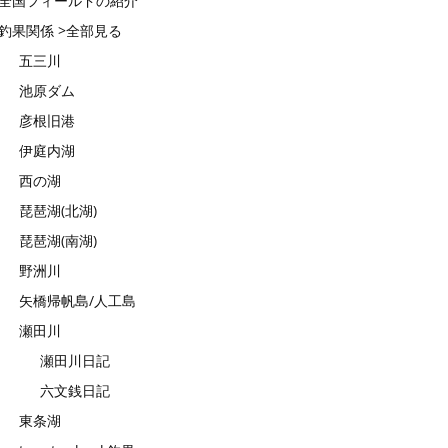
全国フィールドの紹介
釣果関係 >全部見る
五三川
池原ダム
彦根旧港
伊庭内湖
西の湖
琵琶湖(北湖)
琵琶湖(南湖)
野洲川
矢橋帰帆島/人工島
瀬田川
瀬田川日記
六文銭日記
東条湖