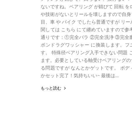
ないですね。ベアリング が錆びて 回転 
や技術がないとリールを壊しますので自身
目、車 や バイク でしたら普通ですが リ
関しては こちら にて纏めていますので参
通りです：①完全バラ ②完全洗浄 ③完全磨
ボンドラグワッシャー に換装します。フニ
す。 特殊径ベアリング入手できない問題 
ます。必要としている軸受けベアリングの
る問題ですが なんとかゲットです。 ボデ
かセット完了！気持ちいい~ 最後は...
もっと読む