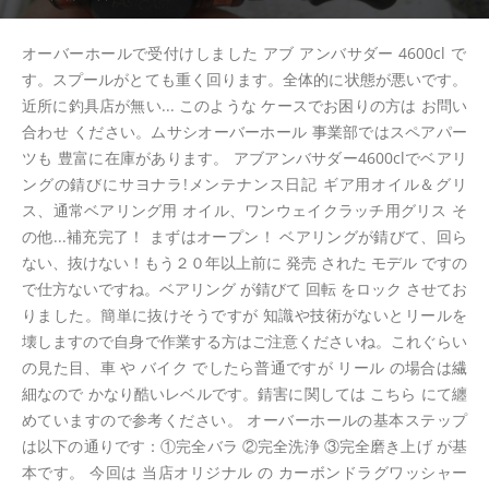
オーバーホールで受付けしました アブ アンバサダー 4600cl で
す。スプールがとても重く回ります。全体的に状態が悪いです。
近所に釣具店が無い... このような ケースでお困りの方は お問い
合わせ ください。ムサシオーバーホール 事業部ではスペアパー
ツも 豊富に在庫があります。 アブアンバサダー4600clでベアリ
ングの錆びにサヨナラ!メンテナンス日記 ギア用オイル＆グリ
ス、通常ベアリング用 オイル、ワンウェイクラッチ用グリス そ
の他...補充完了！ まずはオープン！ ベアリングが錆びて、回ら
ない、抜けない！もう２０年以上前に 発売 された モデル ですの
で仕方ないですね。ベアリング が錆びて 回転 をロック させてお
りました。簡単に抜けそうですが 知識や技術がないとリールを
壊しますので自身で作業する方はご注意くださいね。これぐらい
の見た目、車 や バイク でしたら普通ですが リール の場合は繊
細なので かなり酷いレベルです。錆害に関しては こちら にて纏
めていますので参考ください。 オーバーホールの基本ステップ
は以下の通りです：①完全バラ ②完全洗浄 ③完全磨き上げ が基
本です。 今回は 当店オリジナル の カーボンドラグワッシャー