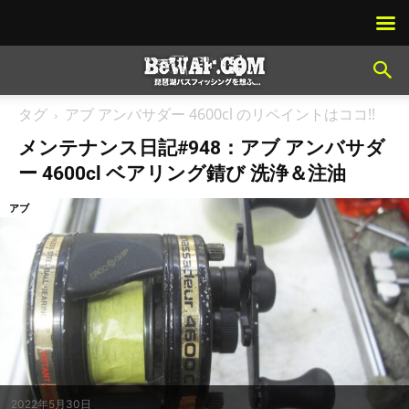
タグ
アブ アンバサダー 4600cl のリペイントはココ!!
メンテナンス日記#948：アブ アンバサダ
ー 4600cl ベアリング錆び 洗浄＆注油
アブ
2022年5月30日