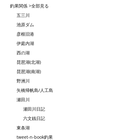
釣果関係 >全部見る
五三川
池原ダム
彦根旧港
伊庭内湖
西の湖
琵琶湖(北湖)
琵琶湖(南湖)
野洲川
矢橋帰帆島/人工島
瀬田川
瀬田川日記
六文銭日記
東条湖
tweet-n-book釣果