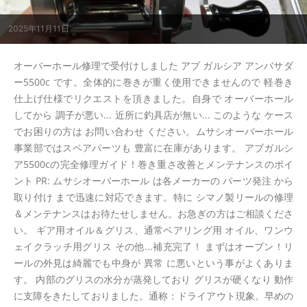
2025年11月11日
オーバーホール修理で受付けしました アブ ガルシア アンバサダ
ー5500c です。全体的に巻きが重く使用できませんので 軽巻き
仕上げ仕様でリクエストを頂きました。自身で オーバーホール
してから 調子が悪い... 近所に釣具店が無い... このような ケース
でお困りの方は お問い合わせ ください。ムサシオーバーホール
事業部ではスペアパーツも 豊富に在庫があります。 アブガルシ
ア5500cの完全修理ガイド！巻き重さ改善とメンテナンスのポイ
ント PR: ムサシオーバーホール は各メーカーの パーツ発注 から
取り付け まで迅速に対応できます。特に シマノ製リールの修理
＆メンテナンスはお待たせしません。お急ぎの方はご相談くださ
い。 ギア用オイル＆グリス、通常ベアリング用 オイル、ワンウ
ェイクラッチ用グリス その他...補充完了！ まずはオープン！リ
ールの外見は綺麗でも中身が 異常 に悪いという事がよくありま
す。 内部のグリスの水分が蒸発しており グリスが硬くなり 動作
に支障をきたしておりました。通称：ドライアウト現象。早めの