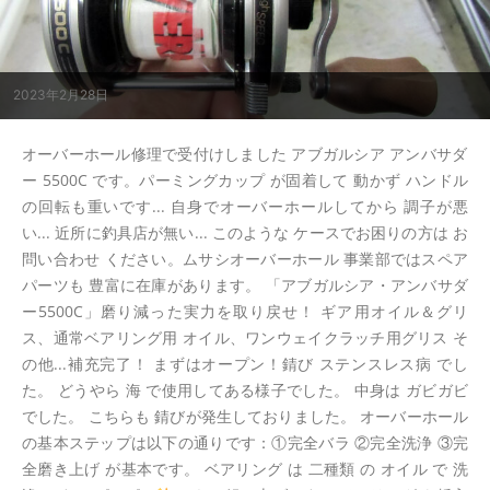
2023年2月28日
オーバーホール修理で受付けしました アブガルシア アンバサダ
ー 5500C です。パーミングカップ が固着して 動かず ハンドル
の回転も重いです... 自身でオーバーホールしてから 調子が悪
い... 近所に釣具店が無い... このような ケースでお困りの方は お
問い合わせ ください。ムサシオーバーホール 事業部ではスペア
パーツも 豊富に在庫があります。 「アブガルシア・アンバサダ
ー5500C」磨り減った実力を取り戻せ！ ギア用オイル＆グリ
ス、通常ベアリング用 オイル、ワンウェイクラッチ用グリス そ
の他...補充完了！ まずはオープン！錆び ステンスレス病 でし
た。 どうやら 海 で使用してある様子でした。 中身は ガビガビ
でした。 こちらも 錆びが発生しておりました。 オーバーホール
の基本ステップは以下の通りです：①完全バラ ②完全洗浄 ③完
全磨き上げ が基本です。 ベアリング は 二種類 の オイル で 洗