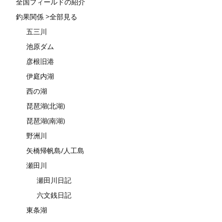
全国フィールドの紹介
釣果関係 >全部見る
五三川
池原ダム
彦根旧港
伊庭内湖
西の湖
琵琶湖(北湖)
琵琶湖(南湖)
野洲川
矢橋帰帆島/人工島
瀬田川
瀬田川日記
六文銭日記
東条湖