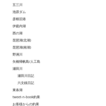
五三川
池原ダム
彦根旧港
伊庭内湖
西の湖
琵琶湖(北湖)
琵琶湖(南湖)
野洲川
矢橋帰帆島/人工島
瀬田川
瀬田川日記
六文銭日記
東条湖
tweet-n-book釣果
お客様からの釣果