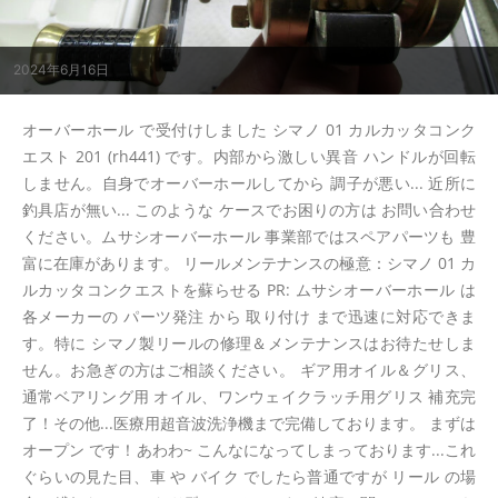
2024年6月16日
オーバーホール で受付けしました シマノ 01 カルカッタコンク
エスト 201 (rh441) です。内部から激しい異音 ハンドルが回転
しません。自身でオーバーホールしてから 調子が悪い... 近所に
釣具店が無い... このような ケースでお困りの方は お問い合わせ
ください。ムサシオーバーホール 事業部ではスペアパーツも 豊
富に在庫があります。 リールメンテナンスの極意：シマノ 01 カ
ルカッタコンクエストを蘇らせる PR: ムサシオーバーホール は
各メーカーの パーツ発注 から 取り付け まで迅速に対応できま
す。特に シマノ製リールの修理＆メンテナンスはお待たせしま
せん。お急ぎの方はご相談ください。 ギア用オイル＆グリス、
通常ベアリング用 オイル、ワンウェイクラッチ用グリス 補充完
了！その他...医療用超音波洗浄機まで完備しております。 まずは
オープン です！あわわ~ こんなになってしまっております...これ
ぐらいの見た目、車 や バイク でしたら普通ですが リール の場