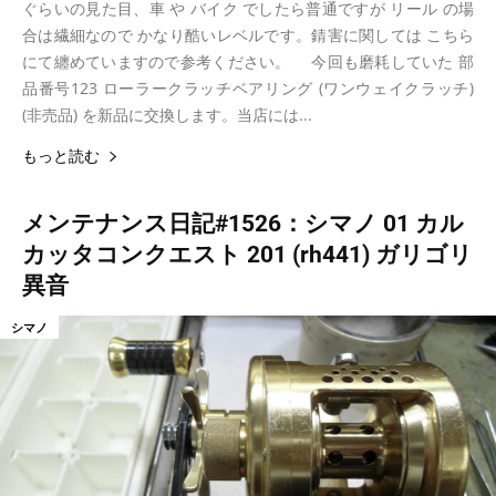
ぐらいの見た目、車 や バイク でしたら普通ですが リール の場
合は繊細なので かなり酷いレベルです。錆害に関しては こちら
にて纏めていますので参考ください。 今回も磨耗していた 部
品番号123 ローラークラッチベアリング (ワンウェイクラッチ)
(非売品) を新品に交換します。当店には...
もっと読む
メンテナンス日記#1526：シマノ 01 カル
カッタコンクエスト 201 (rh441) ガリゴリ
異音
シマノ