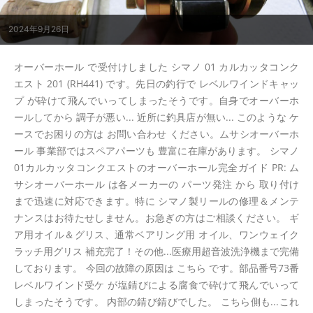
2024年9月26日
オーバーホール で受付けしました シマノ 01 カルカッタコンク
エスト 201 (RH441) です。先日の釣行で レベルワインドキャッ
プ が砕けて飛んでいってしまったそうです。自身でオーバーホ
ールしてから 調子が悪い... 近所に釣具店が無い... このような ケ
ースでお困りの方は お問い合わせ ください。ムサシオーバーホ
ール 事業部ではスペアパーツも 豊富に在庫があります。 シマノ
01カルカッタコンクエストのオーバーホール完全ガイド PR: ム
サシオーバーホール は各メーカーの パーツ発注 から 取り付け
まで迅速に対応できます。特に シマノ製リールの修理＆メンテ
ナンスはお待たせしません。お急ぎの方はご相談ください。 ギ
ア用オイル＆グリス、通常ベアリング用 オイル、ワンウェイク
ラッチ用グリス 補充完了！その他...医療用超音波洗浄機まで完備
しております。 今回の故障の原因は こちら です。部品番号73番
レベルワインド受ケ が塩錆びによる腐食で砕けて飛んでいって
しまったそうです。 内部の錆び錆びでした。 こちら側も...これ