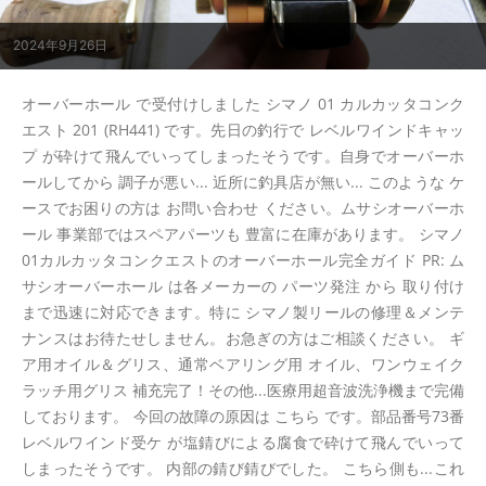
2024年9月26日
オーバーホール で受付けしました シマノ 01 カルカッタコンク
エスト 201 (RH441) です。先日の釣行で レベルワインドキャッ
プ が砕けて飛んでいってしまったそうです。自身でオーバーホ
ールしてから 調子が悪い... 近所に釣具店が無い... このような ケ
ースでお困りの方は お問い合わせ ください。ムサシオーバーホ
ール 事業部ではスペアパーツも 豊富に在庫があります。 シマノ
01カルカッタコンクエストのオーバーホール完全ガイド PR: ム
サシオーバーホール は各メーカーの パーツ発注 から 取り付け
まで迅速に対応できます。特に シマノ製リールの修理＆メンテ
ナンスはお待たせしません。お急ぎの方はご相談ください。 ギ
ア用オイル＆グリス、通常ベアリング用 オイル、ワンウェイク
ラッチ用グリス 補充完了！その他...医療用超音波洗浄機まで完備
しております。 今回の故障の原因は こちら です。部品番号73番
レベルワインド受ケ が塩錆びによる腐食で砕けて飛んでいって
しまったそうです。 内部の錆び錆びでした。 こちら側も...これ