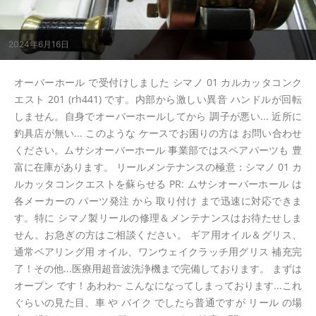
2024年6月16日
オーバーホール で受付けしました シマノ 01 カルカッタコンク
エスト 201 (rh441) です。内部から激しい異音 ハンドルが回転
しません。自身でオーバーホールしてから 調子が悪い... 近所に
釣具店が無い... このような ケースでお困りの方は お問い合わせ
ください。ムサシオーバーホール 事業部ではスペアパーツも 豊
富に在庫があります。 リールメンテナンスの極意：シマノ 01 カ
ルカッタコンクエストを蘇らせる PR: ムサシオーバーホール は
各メーカーの パーツ発注 から 取り付け まで迅速に対応できま
す。特に シマノ製リールの修理＆メンテナンスはお待たせしま
せん。お急ぎの方はご相談ください。 ギア用オイル＆グリス、
通常ベアリング用 オイル、ワンウェイクラッチ用グリス 補充完
了！その他...医療用超音波洗浄機まで完備しております。 まずは
オープン です！あわわ~ こんなになってしまっております...これ
ぐらいの見た目、車 や バイク でしたら普通ですが リール の場