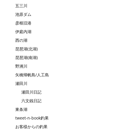
五三川
池原ダム
彦根旧港
伊庭内湖
西の湖
琵琶湖(北湖)
琵琶湖(南湖)
野洲川
矢橋帰帆島/人工島
瀬田川
瀬田川日記
六文銭日記
東条湖
tweet-n-book釣果
お客様からの釣果