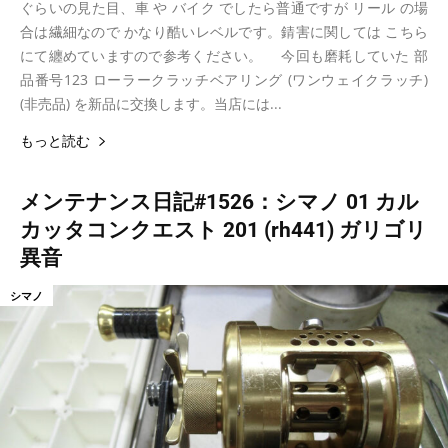
ぐらいの見た目、車 や バイク でしたら普通ですが リール の場
合は繊細なので かなり酷いレベルです。錆害に関しては こちら
にて纏めていますので参考ください。 今回も磨耗していた 部
品番号123 ローラークラッチベアリング (ワンウェイクラッチ)
(非売品) を新品に交換します。当店には...
もっと読む
メンテナンス日記#1526：シマノ 01 カル
カッタコンクエスト 201 (rh441) ガリゴリ
異音
シマノ