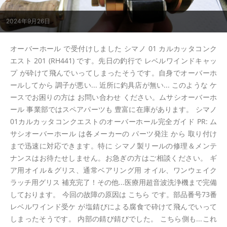
2024年9月26日
オーバーホール で受付けしました シマノ 01 カルカッタコンク
エスト 201 (RH441) です。先日の釣行で レベルワインドキャッ
プ が砕けて飛んでいってしまったそうです。自身でオーバーホ
ールしてから 調子が悪い... 近所に釣具店が無い... このような ケ
ースでお困りの方は お問い合わせ ください。ムサシオーバーホ
ール 事業部ではスペアパーツも 豊富に在庫があります。 シマノ
01カルカッタコンクエストのオーバーホール完全ガイド PR: ム
サシオーバーホール は各メーカーの パーツ発注 から 取り付け
まで迅速に対応できます。特に シマノ製リールの修理＆メンテ
ナンスはお待たせしません。お急ぎの方はご相談ください。 ギ
ア用オイル＆グリス、通常ベアリング用 オイル、ワンウェイク
ラッチ用グリス 補充完了！その他...医療用超音波洗浄機まで完備
しております。 今回の故障の原因は こちら です。部品番号73番
レベルワインド受ケ が塩錆びによる腐食で砕けて飛んでいって
しまったそうです。 内部の錆び錆びでした。 こちら側も...これ