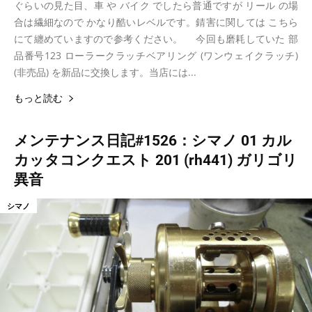
ぐらいの見た目、車 や バイク でしたら普通ですが リール の場
合は繊細なので かなり酷いレベルです。錆害に関しては こちら
にて纏めていますので参考ください。 今回も磨耗していた 部
品番号123 ローラークラッチベアリング (ワンウェイクラッチ)
(非売品) を新品に交換します。当店には...
もっと読む
メンテナンス日記#1526：シマノ 01 カル
カッタコンクエスト 201 (rh441) ガリゴリ
異音
シマノ