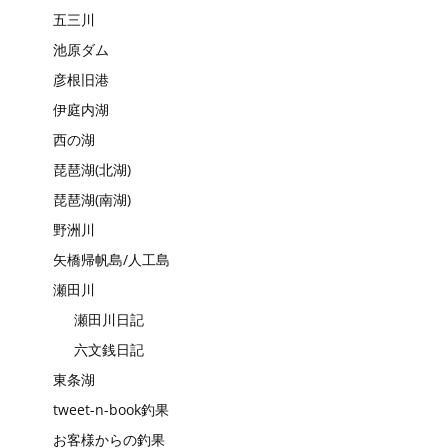
五三川
池原ダム
彦根旧港
伊庭内湖
西の湖
琵琶湖(北湖)
琵琶湖(南湖)
野洲川
矢橋帰帆島/人工島
瀬田川
瀬田川日記
六文銭日記
東条湖
tweet-n-book釣果
お客様からの釣果