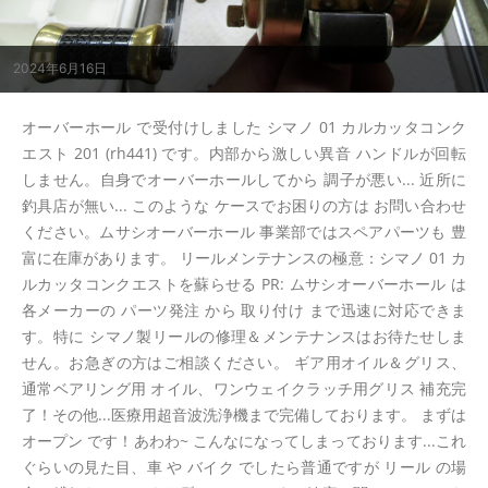
2024年6月16日
オーバーホール で受付けしました シマノ 01 カルカッタコンク
エスト 201 (rh441) です。内部から激しい異音 ハンドルが回転
しません。自身でオーバーホールしてから 調子が悪い... 近所に
釣具店が無い... このような ケースでお困りの方は お問い合わせ
ください。ムサシオーバーホール 事業部ではスペアパーツも 豊
富に在庫があります。 リールメンテナンスの極意：シマノ 01 カ
ルカッタコンクエストを蘇らせる PR: ムサシオーバーホール は
各メーカーの パーツ発注 から 取り付け まで迅速に対応できま
す。特に シマノ製リールの修理＆メンテナンスはお待たせしま
せん。お急ぎの方はご相談ください。 ギア用オイル＆グリス、
通常ベアリング用 オイル、ワンウェイクラッチ用グリス 補充完
了！その他...医療用超音波洗浄機まで完備しております。 まずは
オープン です！あわわ~ こんなになってしまっております...これ
ぐらいの見た目、車 や バイク でしたら普通ですが リール の場