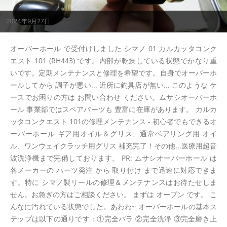
2024年9月27日
オーバーホール で受付けしました シマノ 01 カルカッタコンク
エスト 101 (RH443) です。内部が乾燥している状態でかなり重
いです。定期メンテナンスと修理を希望です。自身でオーバーホ
ールしてから 調子が悪い... 近所に釣具店が無い... このような ケ
ースでお困りの方は お問い合わせ ください。ムサシオーバーホ
ール 事業部ではスペアパーツも 豊富に在庫があります。 カルカ
ッタコンクエスト 101の修理メンテナンス - 初心者でもできるオ
ーバーホール ギア用オイル＆グリス、通常ベアリング用 オイ
ル、ワンウェイクラッチ用グリス 補充完了！その他...医療用超音
波洗浄機まで完備しております。 PR: ムサシオーバーホール は
各メーカーの パーツ発注 から 取り付け まで迅速に対応できま
す。特に シマノ製リールの修理＆メンテナンスはお待たせしま
せん。お急ぎの方はご相談ください。 まずは オープン です。 こ
んなに汚れている状態でした。あわわ~ オーバーホールの基本ス
テップは以下の通りです：①完全バラ ②完全洗浄 ③完全磨き上