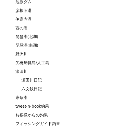
池原ダム
彦根旧港
伊庭内湖
西の湖
琵琶湖(北湖)
琵琶湖(南湖)
野洲川
矢橋帰帆島/人工島
瀬田川
瀬田川日記
六文銭日記
東条湖
tweet-n-book釣果
お客様からの釣果
フィッシングガイド釣果