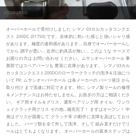
2022年2月5日
オーバーホールで受付けしました シマノ 03カルカッタコンクエ
スト 200DC (01750) です。全体的に乾いた感じと強いシャリ感
があります。極度の違和感があります... 自身でオーバーホールし
てから 調子が悪い... 近所に釣具店が無い... このような ケースで
お困りの方は お問い合わせ ください。ムサシオーバーホール 事
業部ではスペアパーツも 豊富に在庫があります。 シマノ03カル
カッタコンクエスト200DCのローラークラッチの洗浄＆注油につ
いて PR: ムサシオーバーホール は各メーカーの パーツ発注 から
取り付け まで迅速に対応できます。特に シマノ製リールの修理
＆メンテナンスはお待たせしません。お急ぎの方はご相談くださ
い。 ギア用オイル＆グリス、通常ベアリング用 オイル、ワンウ
ェイクラッチ用グリス その他...補充完了！ まずはオープン！ 中
身はグリスが固着して クラッチ等 の動作に支障を及ぼしており
ました。 パーツ類を全て外して洗浄、そして 組み直すだけでリ
ールはとてもよくなります。 オーバーホールの基本ステップは