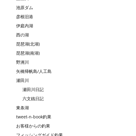
池原ダム
彦根旧港
伊庭内湖
西の湖
琵琶湖(北湖)
琵琶湖(南湖)
野洲川
矢橋帰帆島/人工島
瀬田川
瀬田川日記
六文銭日記
東条湖
tweet-n-book釣果
お客様からの釣果
フィッシングガイド釣果