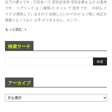
以下の通りです：①完全バラ ②完全洗浄 ③完全磨き上げ が基本
です。 ベアリング は 二種類 の オイル で 洗浄 です。 今回も ド
ラグ が磨耗していますので 交換したいのですが もう既に 純正が
廃盤となっており 入手 ができません。そこで...
もっと読む
検索サーチ
アーカイブ
ア
ー
カ
イ