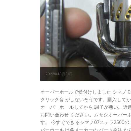
2022年10月21日
オーバーホールで受付けしました シマノ 07 ス
クリック音 がしないそうです。購入して
オーバーホールしてから 調子が悪い... 近
お問い合わせ ください。ムサシオーバーホ
す。 今すぐできるシマノ07ステラ2500
バーホール は各メーカーの パーツ発注 か