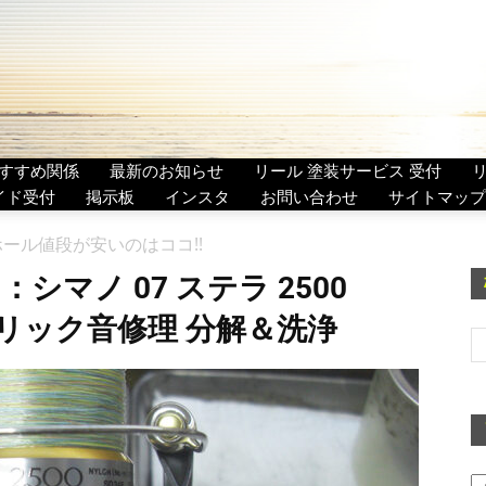
すすめ関係
最新のお知らせ
リール 塗装サービス 受付
イド受付
掲示板
インスタ
お問い合わせ
サイトマップ
ーホール値段が安いのはココ!!
シマノ 07 ステラ 2500
マミクリック音修理 分解＆洗浄
ア