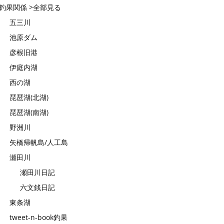
釣果関係 >全部見る
五三川
池原ダム
彦根旧港
伊庭内湖
西の湖
琵琶湖(北湖)
琵琶湖(南湖)
野洲川
矢橋帰帆島/人工島
瀬田川
瀬田川日記
六文銭日記
東条湖
tweet-n-book釣果