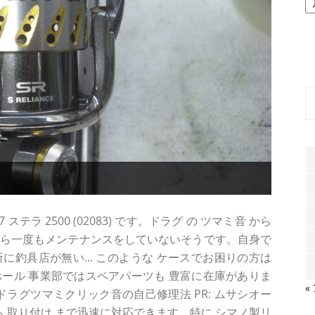
ー
カ
イ
ブ
テラ 2500 (02083) です。ドラグ の ツマミ音 から
から一度もメンテナンスをしていないそうです。自身で
所に釣具店が無い... このような ケースでお困りの方は
ール 事業部ではスペアパーツも 豊富に在庫がありま
«
のドラグツマミクリック音の自己修理法 PR: ムサシオー
ら 取り付け まで迅速に対応できます。特に シマノ製リ