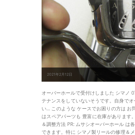
2021年2月12日
オーバーホールで受付けしました シマノ 07 ス
テナンスをしていないそうです。自身でオー
い... このような ケースでお困りの方は
はスペアパーツも 豊富に在庫があります。 
＆調整方法 PR: ムサシオーバーホール は
できます。特に シマノ製リールの修理＆