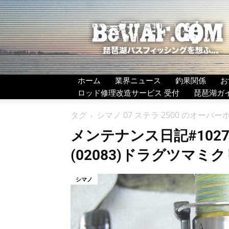
BeWAF
(ビ
ワ
エ
フ）
ホーム
業界ニュース
釣果関係
お
ロッド修理改造サービス 受付
琵琶湖ガ
タグ
シマノ 07 ステラ 2500 のオーバ
メンテナンス日記#1027：
(02083)ドラグツ
シマノ