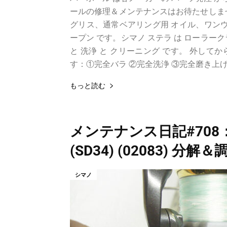
ールの修理＆メンテナンスはお待たせしま
グリス、通常ベアリング用 オイル、ワンウェ
ープン です。シマノ ステラ は ローラーク
と 洗浄 と クリーニング です。 外して
す：①完全バラ ②完全洗浄 ③完全磨き上げ.
もっと読む
メンテナンス日記#708：シ
(SD34) (02083) 分解＆
シマノ