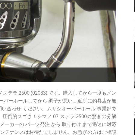
テラ 2500 (02083) です。購入してから一度もメン
バーホールしてから 調子が悪い... 近所に釣具店が無
 お問い合わせ ください。ムサシオーバーホール 事業部で
圧倒的スゴさ！シマノ 07 ステラ 2500の驚きの分解
各メーカーの パーツ発注 から 取り付け まで迅速に対応
メンテナンスはお待たせしません。お急ぎの方はご相談