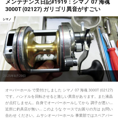
メンテナンス日記#1919：シマノ 07 海魂
3000T (02127) ガリゴリ異音がすごい
シマノ
2025年8月29日
オーバーホール で受付けしました シマノ 07 海魂 3000T (02127)
です。ハンドルを回転させると激しい異音があります。また液晶
が点灯しません。自身でオーバーホールしてから 調子が悪い...
近所に釣具店が無い... このような ケースでお困りの方は お問い
合わせ ください。ムサシオーバーホール 事業部ではスペアパー