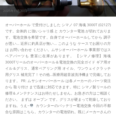
2025年11月30日
オーバーホール で受付けしました シマノ 07 海魂 3000T (02127)
です。全体的 に強いシャリ感 と カウンター電池 が切れておりま
す。電池交換を希望です。自身でオーバーホールしてから 調子
が悪い... 近所に釣具店が無い... このような ケースでお困りの方
は お問い合わせ ください。ムサシオーバーホール 事業部ではス
ペアパーツも 豊富に在庫があります。 【シマノ修理】海魂
3000Tリールのオーバーホール＆電池交換の完全ガイド ギア用オ
イル＆グリス、通常ベアリング用 オイル、ワンウェイクラッチ
用グリス 補充完了！その他...医療用超音波洗浄機まで完備してお
ります。 PR: ムサシオーバーホール は各メーカーの パーツ発注
から 取り付け まで迅速に対応できます。特に シマノ製リールの
修理＆メンテナンスはお待たせしません。お急ぎの方はご相談く
ださい。 まずは オープン です。グリスが硬まって乾燥しており
ますね。うえ~
カウンターのバッテリー電池交換 今回の不都
合な原因はこちら。カウンターの電池切れ。既にメーカーさんの