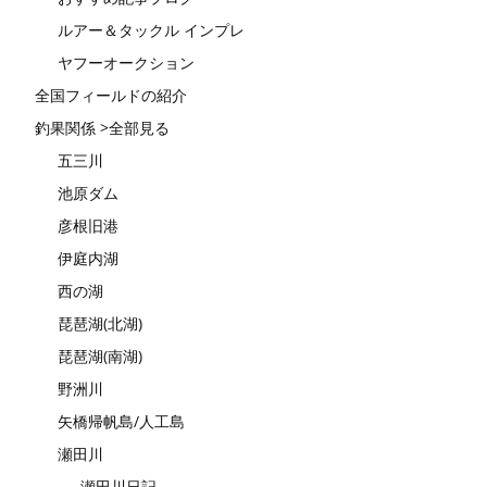
ルアー＆タックル インプレ
ヤフーオークション
全国フィールドの紹介
釣果関係 >全部見る
五三川
池原ダム
彦根旧港
伊庭内湖
西の湖
琵琶湖(北湖)
琵琶湖(南湖)
野洲川
矢橋帰帆島/人工島
瀬田川
瀬田川日記