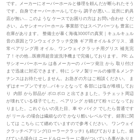
です。メーカーにオーバーホールと修理を頼んだが断られたそう
です。自身でオーバーホールしてから 調子が悪い... 近所に釣具
店が無い... このような ケースでお困りの方は お問い合わせ くだ
さい。ムサシオーバーホール 事業部ではスペアパーツも 豊富に
在庫があります。 整備士が暴く海魂3000Tの真実｜キュルキュル
音の原因とワンウェイクラッチ交換 ギア用オイル＆グリス、通
常ベアリング用 オイル、ワンウェイクラッチ用グリス 補充完
了！その他...医療用超音波洗浄機まで完備しております。 PR: ム
サシオーバーホール は各メーカーの パーツ発注 から 取り付け
まで迅速に対応できます。特に シマノ製リールの修理＆メンテ
ナンスはお待たせしません。お急ぎの方はご相談ください。 ま
ずはオープンですが...バキッとなって 各部には塩が堆積してお
り 内部 から部品が ポロポロ と出てきました。ラチェット周辺
が壊れている様子でした。ベアリング が錆びて粉々になってお
りました。これぐらいの見た目、車 や バイク でしたら普通です
が リール の場合は繊細なので かなり酷いレベルです。錆害に関
しては こちら にて纏めていますので参考ください。 ワンウェイ
クラッチベアリング(ローラークラッチ) も錆びておりました。錆
びている場合は ニードルローラー に傷がついている事がありま