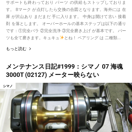
サポートも終わっており パーツ の供給もストップしておりま
す。 Bマーク が点灯したら交換の合図となります。海外には 在
庫 が沢山あり まだまだ 手に入ります。 中身は開けて古い 接着
剤 を落とします。 オーバーホールの基本ステップは以下の通り
です：①完全バラ ②完全洗浄 ③完全磨き上げ が基本です。 パー
ツも全て磨きます。キュキュ
とね！ ベアリング は 二種類...
もっと読む
メンテナンス日記#1999：シマノ 07 海魂
3000T (02127) メーター映らない
シマノ