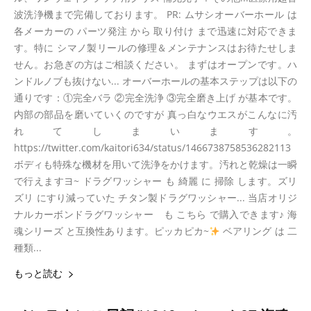
波洗浄機まで完備しております。 PR: ムサシオーバーホール は
各メーカーの パーツ発注 から 取り付け まで迅速に対応できま
す。特に シマノ製リールの修理＆メンテナンスはお待たせしま
せん。お急ぎの方はご相談ください。 まずはオープンです。ハ
ンドルノブも抜けない... オーバーホールの基本ステップは以下の
通りです：①完全バラ ②完全洗浄 ③完全磨き上げ が基本です。
内部の部品を磨いていくのですが 真っ白なウエスがこんなに汚
れてしまいます。
https://twitter.com/kaitori634/status/1466738758536282113
ボディも特殊な機材を用いて洗浄をかけます。汚れと乾燥は一瞬
で行えますヨ~ ドラグワッシャー も 綺麗 に 掃除 します。ズリ
ズリ にすり減っていた チタン製ドラグワッシャー... 当店オリジ
ナルカーボンドラグワッシャー も こちら で購入できます♪ 海
魂シリーズ と互換性あります。ピッカピカ~
ベアリング は 二
種類...
もっと読む