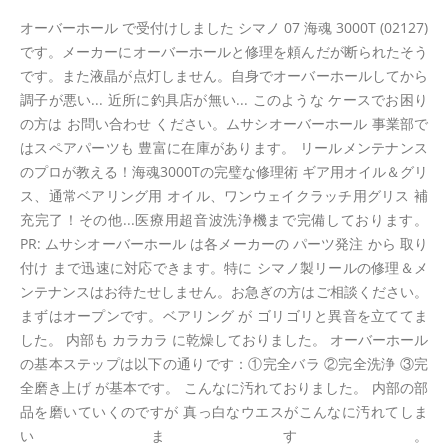
オーバーホール で受付けしました シマノ 07 海魂 3000T (02127)
です。メーカーにオーバーホールと修理を頼んだが断られたそう
です。また液晶が点灯しません。自身でオーバーホールしてから
調子が悪い... 近所に釣具店が無い... このような ケースでお困り
の方は お問い合わせ ください。ムサシオーバーホール 事業部で
はスペアパーツも 豊富に在庫があります。 リールメンテナンス
のプロが教える！海魂3000Tの完璧な修理術 ギア用オイル＆グリ
ス、通常ベアリング用 オイル、ワンウェイクラッチ用グリス 補
充完了！その他...医療用超音波洗浄機まで完備しております。
PR: ムサシオーバーホール は各メーカーの パーツ発注 から 取り
付け まで迅速に対応できます。特に シマノ製リールの修理＆メ
ンテナンスはお待たせしません。お急ぎの方はご相談ください。
まずはオープンです。ベアリング が ゴリゴリと異音を立ててま
した。 内部も カラカラ に乾燥しておりました。 オーバーホール
の基本ステップは以下の通りです：①完全バラ ②完全洗浄 ③完
全磨き上げ が基本です。 こんなに汚れておりました。 内部の部
品を磨いていくのですが 真っ白なウエスがこんなに汚れてしま
います。