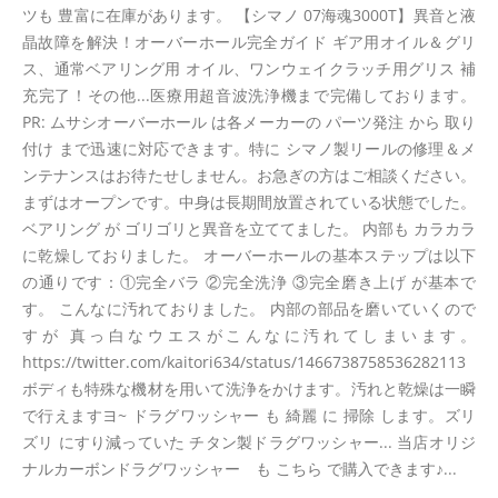
ツも 豊富に在庫があります。 【シマノ 07海魂3000T】異音と液
晶故障を解決！オーバーホール完全ガイド ギア用オイル＆グリ
ス、通常ベアリング用 オイル、ワンウェイクラッチ用グリス 補
充完了！その他...医療用超音波洗浄機まで完備しております。
PR: ムサシオーバーホール は各メーカーの パーツ発注 から 取り
付け まで迅速に対応できます。特に シマノ製リールの修理＆メ
ンテナンスはお待たせしません。お急ぎの方はご相談ください。
まずはオープンです。中身は長期間放置されている状態でした。
ベアリング が ゴリゴリと異音を立ててました。 内部も カラカラ
に乾燥しておりました。 オーバーホールの基本ステップは以下
の通りです：①完全バラ ②完全洗浄 ③完全磨き上げ が基本で
す。 こんなに汚れておりました。 内部の部品を磨いていくので
すが 真っ白なウエスがこんなに汚れてしまいます。
https://twitter.com/kaitori634/status/1466738758536282113
ボディも特殊な機材を用いて洗浄をかけます。汚れと乾燥は一瞬
で行えますヨ~ ドラグワッシャー も 綺麗 に 掃除 します。ズリ
ズリ にすり減っていた チタン製ドラグワッシャー... 当店オリジ
ナルカーボンドラグワッシャー も こちら で購入できます♪...