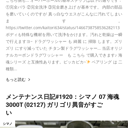
こちら側も... オーバーホールの基本ステップは以下の通りです：
①完全バラ ②完全洗浄 ③完全磨き上げ が基本です。 内部の部品
を磨いていくのですが 真っ白なウエスがこんなに汚れてしまい
ます。
https://twitter.com/kaitori634/status/1466738758536282113
ボディも特殊な機材を用いて洗浄をかけます。汚れと乾燥は一瞬
で行えますヨ~ ドラグワッシャー も 綺麗 に 掃除 します。ズリ
ズリ にすり減っていた チタン製ドラグワッシャー... 当店オリジ
ナルカーボンドラグワッシャー も こちら で購入できます♪ 海
魂シリーズ と互換性あります。ピッカピカ~
ベアリング は 二
種類...
もっと読む
メンテナンス日記#1920：シマノ 07 海魂
3000T (02127) ガリゴリ異音がすご
い
シマノ