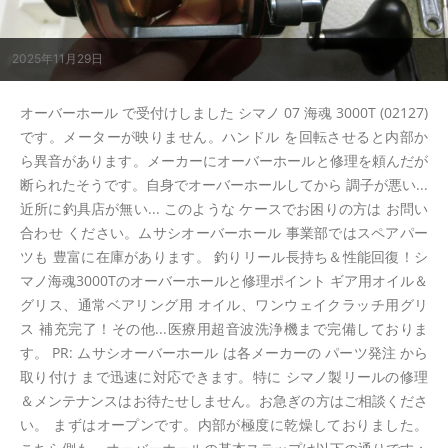
2025年11月29日
オーバーホール で受付けしました シマノ 07 海魂 3000T (02127)
です。メーターが映りません。ハンドル を回転させると内部か
ら異音があります。メーカーにオーバーホールと修理を頼んだが
断られたそうです。自身でオーバーホールしてから 調子が悪い...
近所に釣具店が無い... このような ケースでお困りの方は お問い
合わせ ください。ムサシオーバーホール 事業部ではスペアパー
ツも 豊富に在庫があります。 釣りリール長持ち＆性能回復！シ
マノ海魂3000Tのオーバーホールと修理ポイント ギア用オイル＆
グリス、通常ベアリング用 オイル、ワンウェイクラッチ用グリ
ス 補充完了！その他...医療用超音波洗浄機まで完備しておりま
す。 PR: ムサシオーバーホール は各メーカーの パーツ発注 から
取り付け まで迅速に対応できます。特に シマノ製リールの修理
＆メンテナンスはお待たせしません。お急ぎの方はご相談くださ
い。 まずはオープンです。内部が極度に乾燥しておりました。