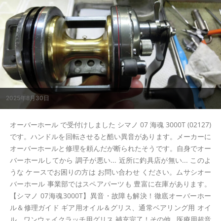
2025年8月30日
オーバーホール で受付けしました シマノ 07 海魂 3000T (02127)
です。ハンドルを回転させると酷い異音があります。メーカーに
オーバーホールと修理を頼んだが断られたそうです。自身でオー
バーホールしてから 調子が悪い... 近所に釣具店が無い... このよ
うな ケースでお困りの方は お問い合わせ ください。ムサシオー
バーホール 事業部ではスペアパーツも 豊富に在庫があります。
【シマノ 07海魂3000T】異音・故障も解決！徹底オーバーホー
ル＆修理ガイド ギア用オイル＆グリス、通常ベアリング用 オイ
ル、ワンウェイクラッチ用グリス 補充完了！その他...医療用超音