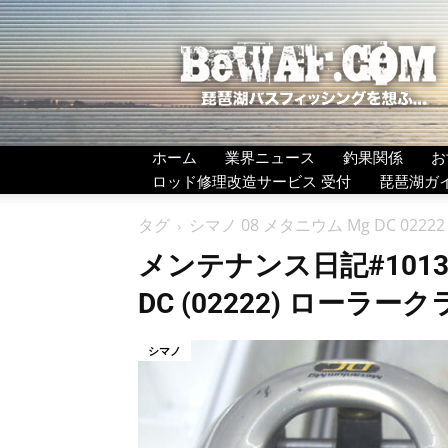
BeWAF
(ビ
ワ
エ
フ）
ホーム
業界ニュース
釣果関係
お
ロッド修理改造サービス 受付
琵琶湖ガ
タグ
シマノ 08 メタニウム Mg DC 02
メンテナンス日記#1013
DC (02222) ローラ
シマノ