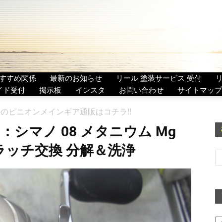
すすめ関係
最新のお知らせ
リール 塗装サービス 受付
イド受付
掲示板
インスタ
お問い合わせ
サイトマップ
222 のピニオンメインギア通販はコチラ!!
：シマノ 08 メタニウム Mg
ークラッチ交換 分解＆洗浄
ア