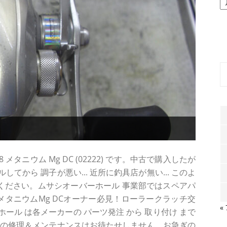
ー
カ
イ
ブ
タニウム Mg DC (02222) です。中古で購入したが
から 調子が悪い... 近所に釣具店が無い... このよ
 ください。ムサシオーバーホール 事業部ではスペアパ
8メタニウムMg DCオーナー必見！ローラークラッチ交
«
ホール は各メーカーの パーツ発注 から 取り付け まで
ルの修理＆メンテナンスはお待たせしません。お急ぎの