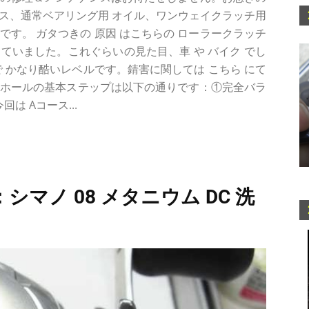
ス、通常ベアリング用 オイル、ワンウェイクラッチ用
ンです。 ガタつきの 原因 はこちらの ローラークラッチ
ていました。これぐらいの見た目、車 や バイク でし
で かなり酷いレベルです。錆害に関しては こちら にて
ーホールの基本ステップは以下の通りです：①完全バラ
は Aコース...
シマノ 08 メタニウム DC 洗