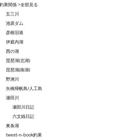
釣果関係 >全部見る
五三川
池原ダム
彦根旧港
伊庭内湖
西の湖
琵琶湖(北湖)
琵琶湖(南湖)
野洲川
矢橋帰帆島/人工島
瀬田川
瀬田川日記
六文銭日記
東条湖
tweet-n-book釣果