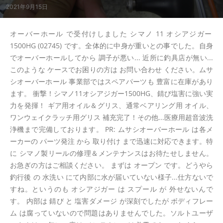
2021年9月15日
オーバーホール で受付けしました シマノ 11 オシアジガー
1500HG (02745) です。全体的に中身が重いとの事でした。自身
でオーバーホールしてから 調子が悪い... 近所に釣具店が無い...
このような ケースでお困りの方は お問い合わせ ください。ムサ
シオーバーホール 事業部ではスペアパーツも 豊富に在庫があり
ます。 衝撃！シマノ11オシアジガー1500HG、錆び塩害に強い実
力を発揮！ ギア用オイル＆グリス、通常ベアリング用 オイル、
ワンウェイクラッチ用グリス 補充完了！その他...医療用超音波洗
浄機まで完備しております。 PR: ムサシオーバーホール は各メ
ーカーの パーツ発注 から 取り付け まで迅速に対応できます。特
に シマノ製リールの修理＆メンテナンスはお待たせしません。
お急ぎの方はご相談ください。 まずは オープン です。どうやら
釣行後 の 水洗い にて内部に水が届いていない様子...仕方ないで
すね。というのも オシアジガー は スプール が 外せないんで
す。 内部は 錆び と 塩害ダメージ が深刻でしたが ボディフレー
ム は腐っていないので問題はありませんでした。ソルトユーザ