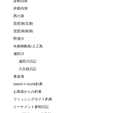
彦根旧港
伊庭内湖
西の湖
琵琶湖(北湖)
琵琶湖(南湖)
野洲川
矢橋帰帆島/人工島
瀬田川
瀬田川日記
六文銭日記
東条湖
tweet-n-book釣果
お客様からの釣果
フィッシングガイド釣果
トーナメント参戦日記