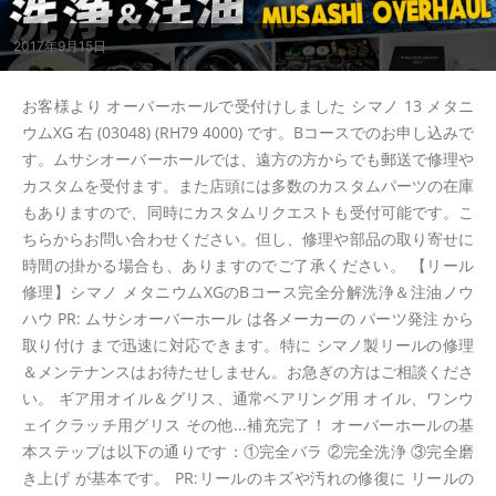
2017年9月15日
お客様より オーバーホールで受付けしました シマノ 13 メタニ
ウムXG 右 (03048) (RH79 4000) です。Bコースでのお申し込みで
す。ムサシオーバーホールでは、遠方の方からでも郵送で修理や
カスタムを受付ます。また店頭には多数のカスタムパーツの在庫
もありますので、同時にカスタムリクエストも受付可能です。こ
ちらからお問い合わせください。但し、修理や部品の取り寄せに
時間の掛かる場合も、ありますのでご了承ください。 【リール
修理】シマノ メタニウムXGのBコース完全分解洗浄＆注油ノウ
ハウ PR: ムサシオーバーホール は各メーカーの パーツ発注 から
取り付け まで迅速に対応できます。特に シマノ製リールの修理
＆メンテナンスはお待たせしません。お急ぎの方はご相談くださ
い。 ギア用オイル＆グリス、通常ベアリング用 オイル、ワンウ
ェイクラッチ用グリス その他...補充完了！ オーバーホールの基
本ステップは以下の通りです：①完全バラ ②完全洗浄 ③完全磨
き上げ が基本です。 PR:リールのキズや汚れの修復に リールの