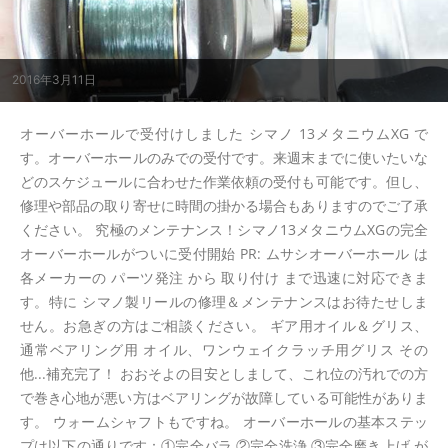
2016年3月11日
オーバーホールで受付けしました シマノ 13メタニウムXG で
す。オーバーホールのみでの受付です。来週末までに使いたいな
どのスケジュールに合わせた作業依頼の受付も可能です。但し、
修理や部品の取り寄せに時間の掛かる場合もありますのでご了承
ください。 究極のメンテナンス！シマノ13メタニウムXGの完全
オーバーホールがついに受付開始 PR: ムサシオーバーホール は
各メーカーの パーツ発注 から 取り付け まで迅速に対応できま
す。特に シマノ製リールの修理＆メンテナンスはお待たせしま
せん。お急ぎの方はご相談ください。 ギア用オイル＆グリス、
通常ベアリング用 オイル、ワンウェイクラッチ用グリス その
他...補充完了！ おおそよの目安としまして、これ位の汚れでの方
で巻き心地が悪い方はベアリングが故障している可能性がありま
す。 ウォームシャフトもですね。 オーバーホールの基本ステッ
プは以下の通りです：①完全バラ ②完全洗浄 ③完全磨き上げ が