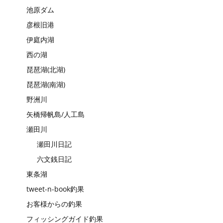
池原ダム
彦根旧港
伊庭内湖
西の湖
琵琶湖(北湖)
琵琶湖(南湖)
野洲川
矢橋帰帆島/人工島
瀬田川
瀬田川日記
六文銭日記
東条湖
tweet-n-book釣果
お客様からの釣果
フィッシングガイド釣果