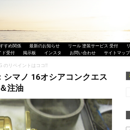
すすめ関係
最新のお知らせ
リール 塗装サービス 受付
イド受付
掲示板
インスタ
お問い合わせ
サイトマップ
G のリペイントはココ!!
：シマノ 16オシアコンクエス
洗浄＆注油
ア