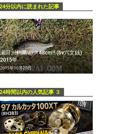
24分以内に読まれた記事
瀬田川釣果 バス48cm!! (bv六文銭)
2015年
2015年10月20日
24時間以内の人気記事 ３