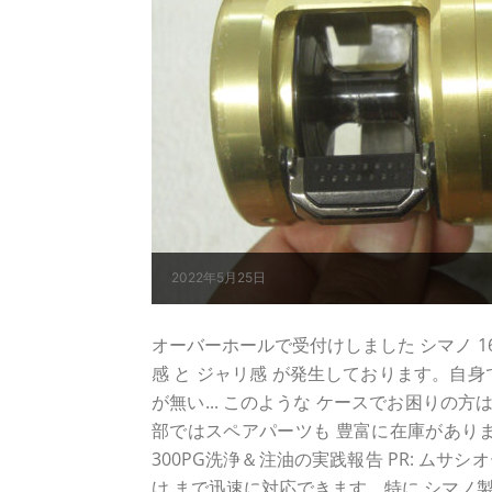
2022年5月25日
オーバーホールで受付けしました シマノ 16オシ
感 と ジャリ感 が発生しております。自身
が無い... このような ケースでお困りの
部ではスペアパーツも 豊富に在庫がありま
300PG洗浄＆注油の実践報告 PR: ムサ
け まで迅速に対応できます。特に シマノ