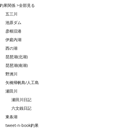
釣果関係 >全部見る
五三川
池原ダム
彦根旧港
伊庭内湖
西の湖
琵琶湖(北湖)
琵琶湖(南湖)
野洲川
矢橋帰帆島/人工島
瀬田川
瀬田川日記
六文銭日記
東条湖
tweet-n-book釣果