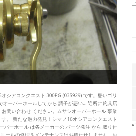
ー
カ
イ
ブ
アコンクエスト 300PG (035929) です。酷いゴリ
でオーバーホールしてから 調子が悪い... 近所に釣具店
方は お問い合わせ ください。ムサシオーバーホール 事業
す。 新たな魅力発見！シマノ16オシアコンクエスト
«
シオーバーホール は各メーカーの パーツ発注 から 取り付
製リールの修理＆メンテナンスはお待たせしません。お