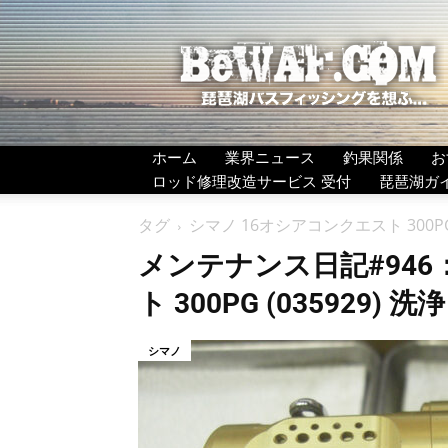
BeWAF
(ビ
ワ
エ
フ）
ホーム
業界ニュース
釣果関係
お
ロッド修理改造サービス 受付
琵琶湖ガ
タグ
シマノ 16オシアコンクエスト 300P
メンテナンス日記#946
ト 300PG (035929) 
シマノ