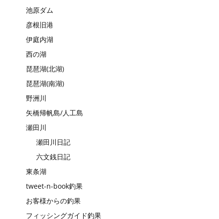
池原ダム
彦根旧港
伊庭内湖
西の湖
琵琶湖(北湖)
琵琶湖(南湖)
野洲川
矢橋帰帆島/人工島
瀬田川
瀬田川日記
六文銭日記
東条湖
tweet-n-book釣果
お客様からの釣果
フィッシングガイド釣果