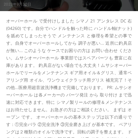
2023年9月30日
オーバーホール で受付けしました シマノ 21 アンタレス DC 右
(04260) です。自分でハンドルを触った時に ハンドル軸(ナット)
を舐めてしまったそうで メンテナンス と修理を希望との事で
す。自身でオーバーホールしてから 調子が悪い... 近所に釣具店
が無い... このような ケースでお困りの方は お問い合わせ くださ
い。ムサシオーバーホール 事業部ではスペアパーツも 豊富に在
庫があります。 釣具店がない場合でも大丈夫！ムサシオーバー
ホールでリールをメンテナンス ギア用オイル＆グリス、通常ベ
アリング用 オイル、ワンウェイクラッチ用グリス 補充完了！そ
の他...医療用超音波洗浄機まで完備しております。 PR: ムサシオ
ーバーホール は各メーカーの パーツ発注 から 取り付け まで迅
速に対応できます。特に シマノ製リールの修理＆メンテナンス
はお待たせしません。お急ぎの方はご相談ください。 まずは オ
ープン です。 オーバーホールの基本ステップは以下の通りで
す：①完全バラ ②完全洗浄 ③完全磨き上げ が基本です。 ベアリ
ングは２種類のオイルで洗浄です。回転の調子を整えます。 ド