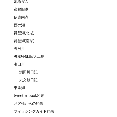
池原ダム
彦根旧港
伊庭内湖
西の湖
琵琶湖(北湖)
琵琶湖(南湖)
野洲川
矢橋帰帆島/人工島
瀬田川
瀬田川日記
六文銭日記
東条湖
tweet-n-book釣果
お客様からの釣果
フィッシングガイド釣果