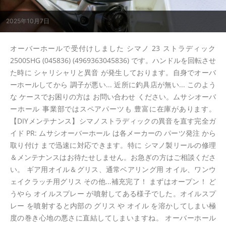
2025年10月7日
オーバーホールで受付けしました シマノ 23 ストラディック
2500SHG (045836) (4969363045836) です。ハンドルを回転させ
た時に シャリシャリと異音 が発生しております。自身でオーバ
ーホールしてから 調子が悪い... 近所に釣具店が無い... このよう
な ケースでお困りの方は お問い合わせ ください。ムサシオーバ
ーホール 事業部ではスペアパーツも 豊富に在庫があります。
【DIYメンテナンス】シマノストラディックの異音を直す完全ガ
イド PR: ムサシオーバーホール は各メーカーの パーツ発注 から
取り付け まで迅速に対応できます。特に シマノ製リールの修理
＆メンテナンスはお待たせしません。お急ぎの方はご相談くださ
い。 ギア用オイル＆グリス、通常ベアリング用 オイル、ワンウ
ェイクラッチ用グリス その他...補充完了！ まずはオープン！ ど
うやら オイルスプレー が噴射してある様子でした。オイルスプ
レー を噴射すると内部の グリス や オイル を溶かしてしまい極
度の巻き心地の悪さに直結してしまいますね。 オーバーホール