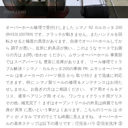
2025年3月8日
オーバーホール修理で受付けしました シマノ 92 カルカッタ 200
(RH33) (00789) です。クラッチが動きません。またハンドルを回
転させると極度の異音があります。自身でオーバーホールしてか
ら 調子が悪い... 近所に釣具店が無い... このような ケースでお困
りの方は お問い合わせ ください。ムサシオーバーホール 事業部
ではスペアパーツも 豊富に在庫があります。 リール修理でトラ
ブル解決！シマノ・カルカッタ200の事例 PR: ムサシオーバーホ
ール は各メーカーの パーツ発注 から 取り付け まで迅速に対応
できます。特に シマノ製リールの修理＆メンテナンスはお待た
せしません。お急ぎの方はご相談ください。 ギア用オイル＆グ
リス、通常ベアリング用 オイル、ワンウェイクラッチ用グリス
その他...補充完了！ まずはオープン！リールの外見は綺麗でも中
身が 異常 に悪いという事がよくあります。こちらのリール は ボ
ディ が メタル ですのでとても綺麗に見えますね。 オーバーホー
ルの基本ステップは以下の通りです：①完全バラ ②完全洗浄 ③