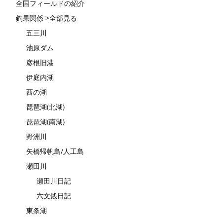
全国フィールドの紹介
釣果関係 >全部見る
五三川
池原ダム
彦根旧港
伊庭内湖
西の湖
琵琶湖(北湖)
琵琶湖(南湖)
野洲川
矢橋帰帆島/人工島
瀬田川
瀬田川日記
六文銭日記
東条湖