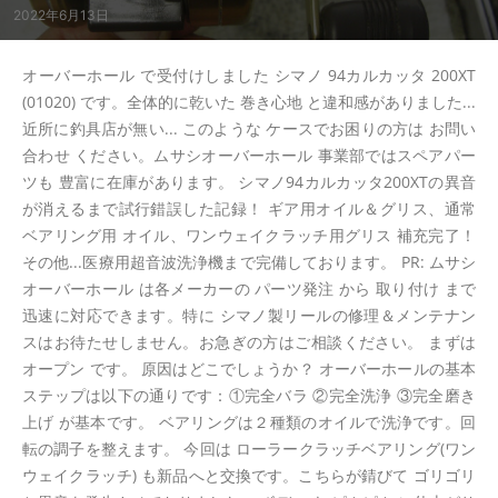
2022年6月13日
オーバーホール で受付けしました シマノ 94カルカッタ 200XT
(01020) です。全体的に乾いた 巻き心地 と違和感がありました...
近所に釣具店が無い... このような ケースでお困りの方は お問い
合わせ ください。ムサシオーバーホール 事業部ではスペアパー
ツも 豊富に在庫があります。 シマノ94カルカッタ200XTの異音
が消えるまで試行錯誤した記録！ ギア用オイル＆グリス、通常
ベアリング用 オイル、ワンウェイクラッチ用グリス 補充完了！
その他...医療用超音波洗浄機まで完備しております。 PR: ムサシ
オーバーホール は各メーカーの パーツ発注 から 取り付け まで
迅速に対応できます。特に シマノ製リールの修理＆メンテナン
スはお待たせしません。お急ぎの方はご相談ください。 まずは
オープン です。 原因はどこでしょうか？ オーバーホールの基本
ステップは以下の通りです：①完全バラ ②完全洗浄 ③完全磨き
上げ が基本です。 ベアリングは２種類のオイルで洗浄です。回
転の調子を整えます。 今回は ローラークラッチベアリング(ワン
ウェイクラッチ) も新品へと交換です。こちらが錆びて ゴリゴリ