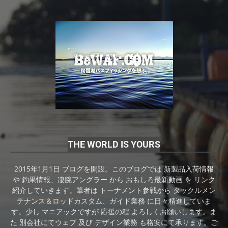
THE WORLD IS YOURS
2015年1月1日 ブログを開設。このブログでは 新製品入荷情報
や 釣果情報、凄腕アングラー から おもしろ最新動画 を リンク
紹介していきます。筆者は トーナメント参戦から タックルメン
テナンス＆ロッドカスタム、ガイド業務 に日々精進していま
す。少し マニアックですが 応援の程 よろしくお願いします。ま
た 別会社にてウェブ 及び デザイン業務 も格安にて承ります。ご