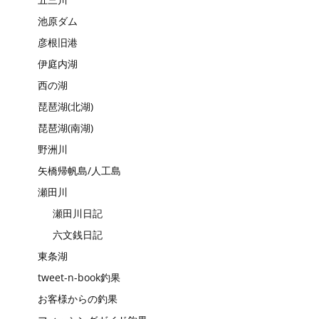
池原ダム
彦根旧港
伊庭内湖
西の湖
琵琶湖(北湖)
琵琶湖(南湖)
野洲川
矢橋帰帆島/人工島
瀬田川
瀬田川日記
六文銭日記
東条湖
tweet-n-book釣果
お客様からの釣果