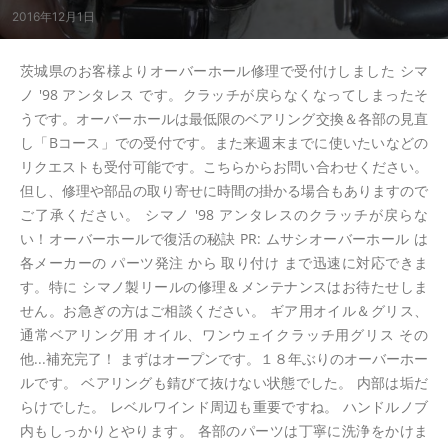
2016年12月1日
茨城県のお客様よりオーバーホール修理で受付けしました シマ
ノ '98 アンタレス です。クラッチが戻らなくなってしまったそ
うです。オーバーホールは最低限のベアリング交換＆各部の見直
し「Bコース」での受付です。また来週末までに使いたいなどの
リクエストも受付可能です。こちらからお問い合わせください。
但し、修理や部品の取り寄せに時間の掛かる場合もありますので
ご了承ください。 シマノ '98 アンタレスのクラッチが戻らな
い！オーバーホールで復活の秘訣 PR: ムサシオーバーホール は
各メーカーの パーツ発注 から 取り付け まで迅速に対応できま
す。特に シマノ製リールの修理＆メンテナンスはお待たせしま
せん。お急ぎの方はご相談ください。 ギア用オイル＆グリス、
通常ベアリング用 オイル、ワンウェイクラッチ用グリス その
他...補充完了！ まずはオープンです。１８年ぶりのオーバーホー
ルです。 ベアリングも錆びて抜けない状態でした。 内部は垢だ
らけでした。 レベルワインド周辺も重要ですね。 ハンドルノブ
内もしっかりとやります。 各部のパーツは丁寧に洗浄をかけま