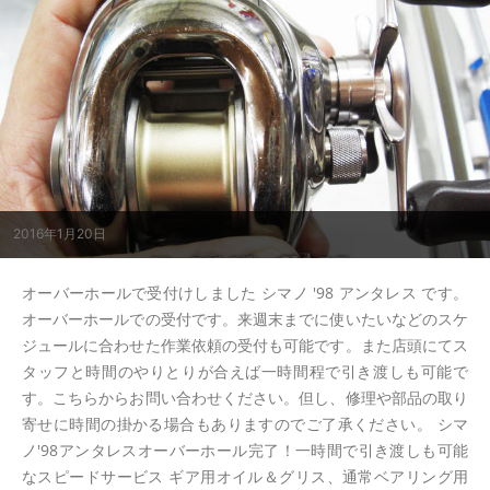
2016年1月20日
オーバーホールで受付けしました シマノ '98 アンタレス です。
オーバーホールでの受付です。来週末までに使いたいなどのスケ
ジュールに合わせた作業依頼の受付も可能です。また店頭にてス
タッフと時間のやりとりが合えば一時間程で引き渡しも可能で
す。こちらからお問い合わせください。但し、修理や部品の取り
寄せに時間の掛かる場合もありますのでご了承ください。 シマ
ノ'98アンタレスオーバーホール完了！一時間で引き渡しも可能
なスピードサービス ギア用オイル＆グリス、通常ベアリング用