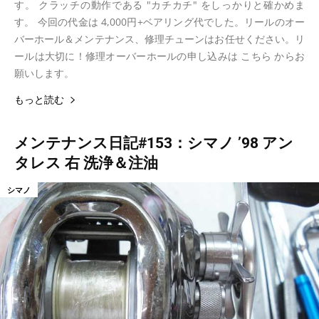
す。 クラッチの動作である "カチカチ" をしっかりと確かめま
す。 今回の代金は 4,000円+ベアリング代でした。リールのオー
バーホール＆メンテナンス、修理チューンはお任せください。リ
ールは大切に！修理オーバーホールの申し込みは こちら からお
願いします。
もっと読む
メンテナンス日記#153：シマノ ’98 アン
タレス 右 洗浄＆注油
シマノ