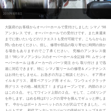
2016年8月8日
大阪府のお客様からオーバーホールで受付けしました シマノ '98
アンタレス です。オーバーホールでの受付けです。また来週末
までに使いたいなどのリクエストも受付可能です。こちらからお
問い合わせください。但し、修理や部品の取り寄せに時間の掛か
る場合もありますのでご了承ください。 究極のアンタレス復
活！'98シマノアンタレスのオーバーホール全記録 PR: ムサシオ
ーバーホール は各メーカーの パーツ発注 から 取り付け まで迅
速に対応できます。特に シマノ製リールの修理＆メンテナンス
はお待たせしません。お急ぎの方はご相談ください。 ギア用オ
イル＆グリス、通常ベアリング用 オイル、ワンウェイクラッチ
用グリス その他...補充完了！ まずはオープンです。内部のネジ
はこの３点。 そしてワインド上部の２点。 そして、このEリング
を外します。はめる時はEリングの背中を掴んでギュッと押しま
す。 中からはボートカーペットのカスが沢山でてきました。 ベ
トベトです。 初代アンタレスはパーツの供給がストップされて