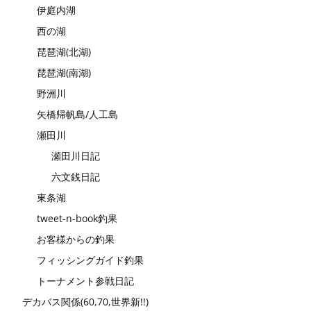
伊庭内湖
西の湖
琵琶湖(北湖)
琵琶湖(南湖)
野洲川
矢橋帰帆島/人工島
瀬田川
瀬田川日記
六文銭日記
東条湖
tweet-n-book釣果
お客様からの釣果
フィッシングガイド釣果
トーナメント参戦日記
デカバス関係(60,70,世界新!!)