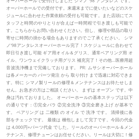
オーバーホールで受付けしました シマノ '98 アンタレス です。
オーバーホールでの受付です。来週末までに使いたいなどのスケ
ジュールに合わせた作業依頼の受付も可能です。また店頭にてス
タッフと時間のやりとりが合えば一時間程で引き渡しも可能で
す。こちらからお問い合わせください。但し、修理や部品の取り
寄せに時間の掛かる場合もありますのでご了承ください。 シマ
ノ'98アンタレスオーバーホール完了！スケジュールに合わせて
即日引き渡し可能 ギア用オイル＆グリス、通常ベアリング用 オ
イル、ワンウェイクラッチ用グリス 補充完了！その他...医療用超
音波洗浄機まで完備しております。 PR: ムサシオーバーホール
は各メーカーの パーツ発注 から 取り付け まで迅速に対応できま
す。特に シマノ製リールの修理＆メンテナンスはお待たせしま
せん。お急ぎの方はご相談ください。 まずは オープン です。中
身は汚れておりました。 オーバーホールの基本ステップは以下
の通りです：①完全バラ ②完全洗浄 ③完全磨き上げ が基本で
す。 ベアリング は 二種類 の オイル で 洗浄 です。 清掃後に各
部をチェックです。 最後は 梱包しまして完了です。今回の代金
は 4,000円+パーツ代金 でした。リールのオーバーホール＆メン
テナンス、修理チューンはお任せください。リールは大切に！修