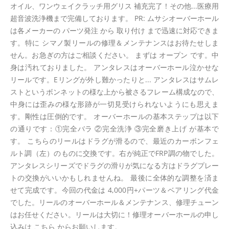
オイル、ワンウェイクラッチ用グリス 補充完了！その他...医療用
超音波洗浄機まで完備しております。 PR: ムサシオーバーホール
は各メーカーの パーツ発注 から 取り付け まで迅速に対応できま
す。特に シマノ製リールの修理＆メンテナンスはお待たせしま
せん。お急ぎの方はご相談ください。 まずは オープン です。中
身は汚れておりました。 アンタレスはオーバーホール泣かせな
リールです。Eリングが外し難かったりと... アンタレスはサムレ
ストというボンネットの様な上から被さるフレーム構成なので、
中身には歪みの様な形跡が一切見受けられないようにも思えま
す。剛性は圧倒的です。 オーバーホールの基本ステップは以下
の通りです：①完全バラ ②完全洗浄 ③完全磨き上げ が基本で
す。 こちらのリールはドラグが滑るので、最近のカーボンフェ
ルト調（左）のものに交換です。右が純正でFRP調の物でした。
アンタレスシリーズでドラグの滑りが気になる方はドラグプレー
トの交換がいいかもしれませんね。 最後に全体的な調整を済ま
せて完成です。今回の代金は 4,000円+パーツ＆ベアリング代金
でした。リールのオーバーホール＆メンテナンス、修理チューン
はお任せください。リールは大切に！修理オーバーホールの申し
込みは こちら からお願いします。