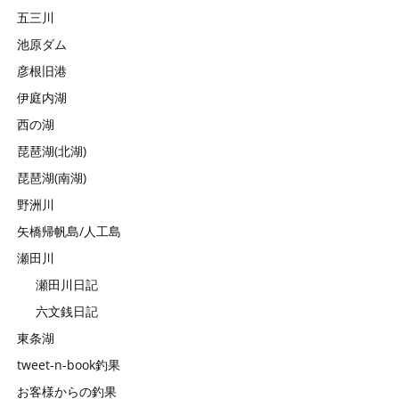
五三川
池原ダム
彦根旧港
伊庭内湖
西の湖
琵琶湖(北湖)
琵琶湖(南湖)
野洲川
矢橋帰帆島/人工島
瀬田川
瀬田川日記
六文銭日記
東条湖
tweet-n-book釣果
お客様からの釣果