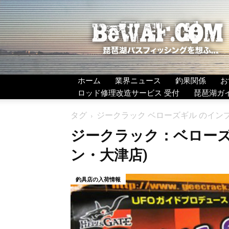
BeWAF
(ビ
ワ
エ
フ）
ホーム
業界ニュース
釣果関係
お
ロッド修理改造サービス 受付
琵琶湖ガ
タグ
ジークラック ベローズギル のインプ
ジークラック：ベローズギ
ン・大津店)
釣具店の入荷情報