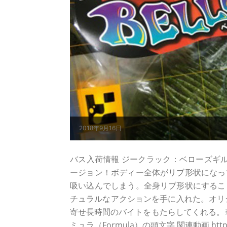
2018年9月16日
バス入荷情報 ジークラック：ベローズギル
ージョン！ボディー全体がリブ形状になっ
吸い込んでしまう。全身リブ形状にするこ
チュラルなアクションを手に入れた。オリジ
寄せ長時間のバイトをもたらしてくれる。※S.
ミュラ（Formula）の頭文字 関連動画 https://w