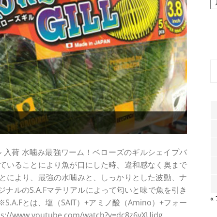
ー
カ
イ
ブ
 入荷 水噛み最強ワーム！ベローズのギルシェイプバ
ていることにより魚が口にした時、違和感なく奥まで
とにより、最強の水噛みと、しっかりとした波動、ナ
ナルのS.A.Fマテリアルによって匂いと味で魚を引き
«
A.Fとは、塩（SAIT）+アミノ酸（Amino）+フォー
ww.youtube.com/watch?v=dc8z6yXUjdg