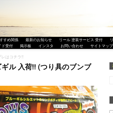
すすめ関係
最新のお知らせ
リール 塗装サービス 受付
イド受付
掲示板
インスタ
お問い合わせ
サイトマップ
レはコチラ!!
ル 入荷!! (つり具のブンブ
ア