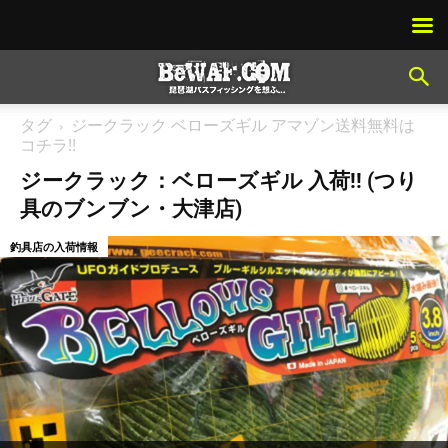
タグ
ジークラック ベローズギル アマゾン送料無料は
コチラ!!
ジークラック：ベローズギル 入荷!! (つり
具のブンブン・大津店)
釣具店の入荷情報