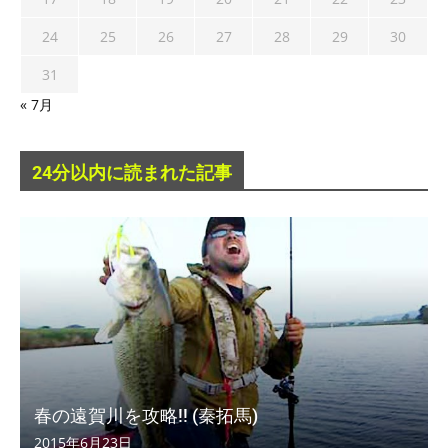
24
25
26
27
28
29
30
31
« 7月
24分以内に読まれた記事
春の遠賀川を攻略!! (秦拓馬)
2015年6月23日