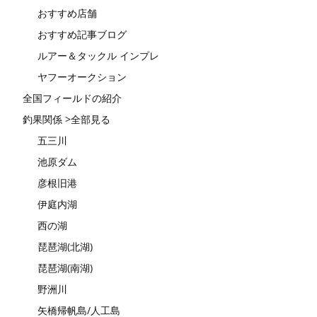
おすすめ店舗
おすすめ記事ブログ
ルアー＆タックル インプレ
ヤフーオークション
全国フィールドの紹介
釣果関係 >全部見る
五三川
池原ダム
彦根旧港
伊庭内湖
西の湖
琵琶湖(北湖)
琵琶湖(南湖)
野洲川
矢橋帰帆島/人工島