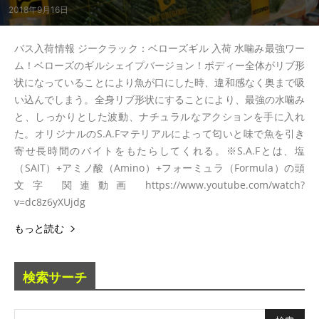
2018年9月16日
バス入荷情報 ジークラック：ベローズギル 入荷 水噛み最強ワー
ム！ベローズのギルシェイプバージョン！ボディー全体がリブ形
状になっていることにより魚が口にした時、違和感なく奥まで吸
い込んでしまう。全身リブ形状にすることにより、最強の水噛み
と、しっかりとした波動、ナチュラルなアクションを手に入れ
た。オリジナルのS.A.Fマテリアルによって匂いと味で魚を引き
寄せ長時間のバイトをもたらしてくれる。※S.A.Fとは、塩
（SAIT）+アミノ酸（Amino）+フォーミュラ（Formula）の頭
文字 関連動画 https://www.youtube.com/watch?
v=dc8z6yXUjdg
もっと読む
検索サーチ