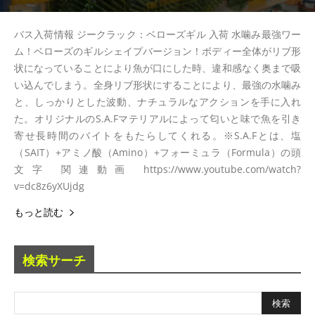
バス入荷情報 ジークラック：ベローズギル 入荷 水噛み最強ワー
ム！ベローズのギルシェイプバージョン！ボディー全体がリブ形
状になっていることにより魚が口にした時、違和感なく奥まで吸
い込んでしまう。全身リブ形状にすることにより、最強の水噛み
と、しっかりとした波動、ナチュラルなアクションを手に入れ
た。オリジナルのS.A.Fマテリアルによって匂いと味で魚を引き
寄せ長時間のバイトをもたらしてくれる。※S.A.Fとは、塩
（SAIT）+アミノ酸（Amino）+フォーミュラ（Formula）の頭
文字 関連動画 https://www.youtube.com/watch?
v=dc8z6yXUjdg
もっと読む
検索サーチ