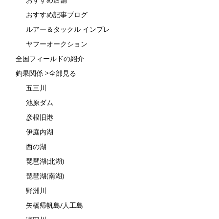
おすすめ記事ブログ
ルアー＆タックル インプレ
ヤフーオークション
全国フィールドの紹介
釣果関係 >全部見る
五三川
池原ダム
彦根旧港
伊庭内湖
西の湖
琵琶湖(北湖)
琵琶湖(南湖)
野洲川
矢橋帰帆島/人工島