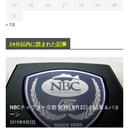
24
25
26
27
28
29
30
31
« 7月
24分以内に読まれた記事
NBCチャプター京都 第3戦 8月2日の結果＆パタ
ーン
2015年8月2日