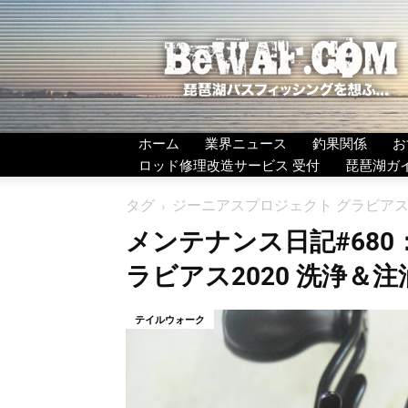
BeWAF
(ビ
ワ
エ
フ）
ホーム
業界ニュース
釣果関係
お
ロッド修理改造サービス 受付
琵琶湖ガ
タグ
ジーニアスプロジェクト グラビアス2
メンテナンス日記#68
ラビアス2020 洗浄＆注
テイルウォーク