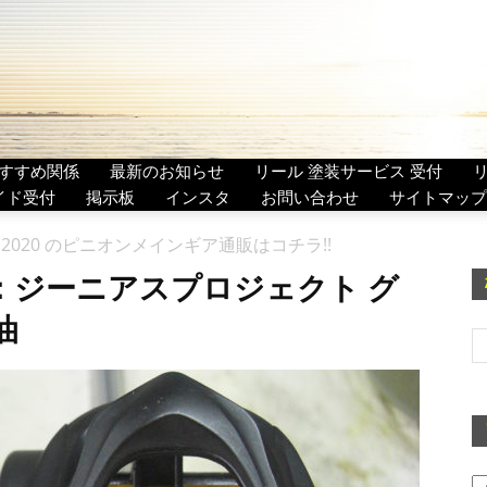
すすめ関係
最新のお知らせ
リール 塗装サービス 受付
イド受付
掲示板
インスタ
お問い合わせ
サイトマップ
020 のピニオンメインギア通販はコチラ!!
0：ジーニアスプロジェクト グ
油
ア