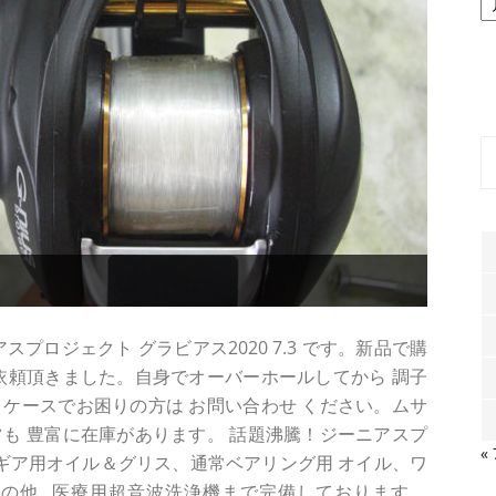
ー
カ
イ
ブ
プロジェクト グラビアス2020 7.3 です。新品で購
依頼頂きました。自身でオーバーホールしてから 調子
ような ケースでお困りの方は お問い合わせ ください。ムサ
も 豊富に在庫があります。 話題沸騰！ジーニアスプ
«
！ ギア用オイル＆グリス、通常ベアリング用 オイル、ワ
の他...医療用超音波洗浄機まで完備しております。