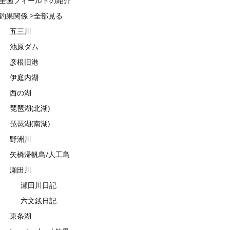
全国フィールドの紹介
釣果関係 >全部見る
五三川
池原ダム
彦根旧港
伊庭内湖
西の湖
琵琶湖(北湖)
琵琶湖(南湖)
野洲川
矢橋帰帆島/人工島
瀬田川
瀬田川日記
六文銭日記
東条湖