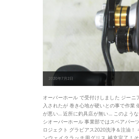
2020年7月2日
オーバーホール で受付けしました ジーニアス
入されたが 巻き心地が硬いとの事で作業 
が悪い... 近所に釣具店が無い... この
シオーバーホール 事業部ではスペアパーツ
ロジェクト グラビアス2020洗浄＆注油
ンウェイクラッチ用グリス 補充完了！そ