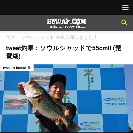
タグ
ソウルシャッド 中古入荷しました!!
tweet釣果：ソウルシャッドで55cm!! (琵
琶湖)
tweet-n-book釣果