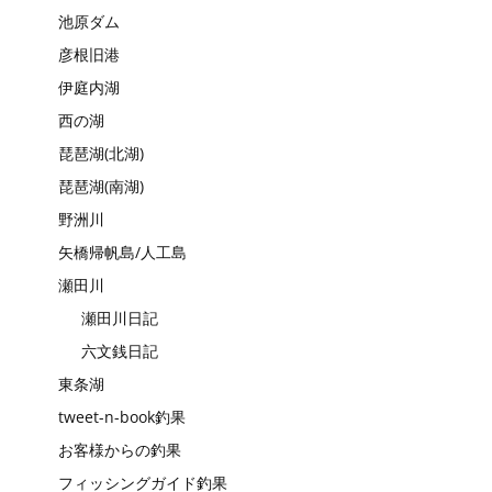
池原ダム
彦根旧港
伊庭内湖
西の湖
琵琶湖(北湖)
琵琶湖(南湖)
野洲川
矢橋帰帆島/人工島
瀬田川
瀬田川日記
六文銭日記
東条湖
tweet-n-book釣果
お客様からの釣果
フィッシングガイド釣果