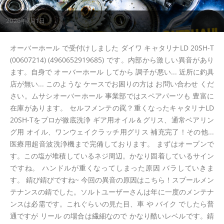
2026年7月1日
オーバーホール で受付けしました ダイワ キャタリナLD 20SH-T
(00607214) (4960652919685) です。内部から激しい異音があり
ます。自身で オーバーホール してから 調子が悪い... 近所に釣具
店が無い... このような ケースでお困りの方は お問い合わせ くだ
さい。ムサシオーバーホール 事業部ではスペアパーツも 豊富に
在庫があります。 セルフメンテの罠？重くなったキャタリナLD
20SH-Tをプロが徹底洗浄 ギア用オイル＆グリス、通常ベアリン
グ用 オイル、ワンウェイクラッチ用グリス 補充完了！その他...
医療用超音波洗浄機まで完備しております。 まずはオープンで
す。この塩が堆積しているネジ周辺。かなり固着しているサイン
ですね。 ハンドルが重くなってしまった原因 バラしていきま
す。 錆び錆びですね~ 今回の異音の原因はこちら！スプールメン
テナンスの錆でした。ソルトユーザーさんは年に一度のメンテナ
ンスは必需です。これぐらいの見た目、車 や バイク でしたら普
通ですが リール の場合は繊細なので かなり酷いレベルです。錆