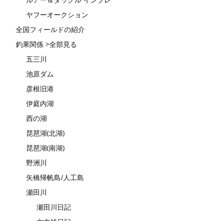
ヤフーオークション
全国フィールドの紹介
釣果関係 >全部見る
五三川
池原ダム
彦根旧港
伊庭内湖
西の湖
琵琶湖(北湖)
琵琶湖(南湖)
野洲川
矢橋帰帆島/人工島
瀬田川
瀬田川日記