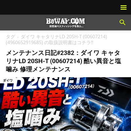
タグ
ダイワ キャタリナLD 20SH-T (00607214)
(4960652919685) の取扱説明書はコチラ!!
メンテナンス日記#2382：ダイワ キャタ
リナLD 20SH-T (00607214) 酷い異音と塩
噛み 修理メンテナンス
ダイワ