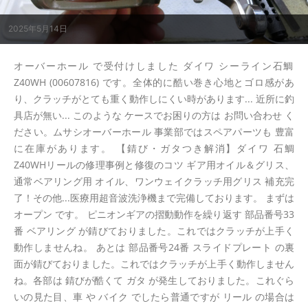
2025年5月14日
オーバーホール で受付けしました ダイワ シーライン石鯛
Z40WH (00607816) です。全体的に酷い巻き心地とゴロ感があ
り、クラッチがとても重く動作しにくい時があります... 近所に釣
具店が無い... このような ケースでお困りの方は お問い合わせ く
ださい。ムサシオーバーホール 事業部ではスペアパーツも 豊富
に在庫があります。 【錆び・ガタつき解消】ダイワ 石鯛
Z40WHリールの修理事例と修復のコツ ギア用オイル＆グリス、
通常ベアリング用 オイル、ワンウェイクラッチ用グリス 補充完
了！その他...医療用超音波洗浄機まで完備しております。 まずは
オープン です。 ピニオンギアの摺動動作を繰り返す 部品番号33
番 ベアリング が錆びておりました。これではクラッチが上手く
動作しませんね。 あとは 部品番号24番 スライドプレート の裏
面が錆びておりました。これではクラッチが上手く動作しません
ね。各部は 錆びが酷くて ガタ が発生しておりました。これぐら
いの見た目、車 や バイク でしたら普通ですが リール の場合は