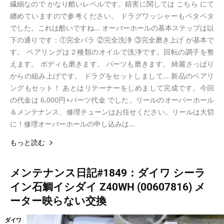
繊細なので かなり酷いレベルです。錆害に関しては こちら にて
纏めていますので参考ください。 ドラグワッシャーもペタペタ
でした。これは酷いですね... オーバーホールの基本ステップは以
下の通りです：①完全バラ ②完全洗浄 ③完全磨き上げ が基本で
す。 ベアリングは２種類のオイルで洗浄です。回転の調子を整
えます。 ボディも磨きます。 パーツも磨きます。 綺麗さっぱり
からの組み上げです。 ドラグをセットしまして... 新品のベアリ
ングもセット！ あとはリテーナーをしめまして完成です。今回
の代金は 6,000円+パーツ代金 でした。リールのオーバーホール
＆メンテナンス、修理チューンはお任せください。リールは大切
に！修理オーバーホールの申し込みは...
もっと読む
メンテナンス日記#1849：ダイワ シーラ
イン石鯛イシダイ Z40WH (00607816) メ
ーター映らない交換
ダイワ