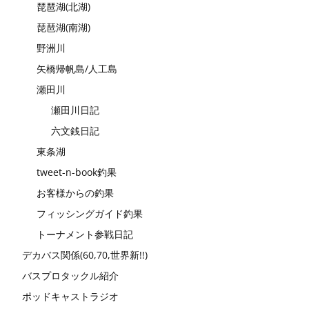
琵琶湖(北湖)
琵琶湖(南湖)
野洲川
矢橋帰帆島/人工島
瀬田川
瀬田川日記
六文銭日記
東条湖
tweet-n-book釣果
お客様からの釣果
フィッシングガイド釣果
トーナメント参戦日記
デカバス関係(60,70,世界新!!)
バスプロタックル紹介
ポッドキャストラジオ