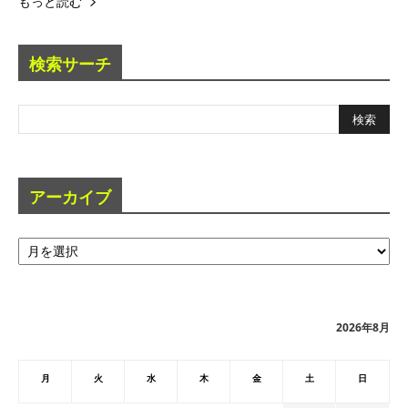
もっと読む
検索サーチ
アーカイブ
ア
ー
カ
イ
ブ
2026年8月
月
火
水
木
金
土
日