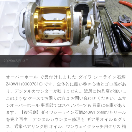
2025年5月13日
オーバーホール で受付けしました ダイワ シーライン石鯛
Z40WH (00607816) です。全体的に酷い巻き心地とゴロ感があ
り、デジタルカウンターが映りません... 近所に釣具店が無い...
このような ケースでお困りの方は お問い合わせ ください。ムサ
シオーバーホール 事業部ではスペアパーツも 豊富に在庫があり
ます。 【復活劇】ダイワシーライン石鯛Z40WHの錆びたリール
を完全再生！デジタルカウンター修理も ギア用オイル＆グリ
ス、通常ベアリング用 オイル、ワンウェイクラッチ用グリス 補