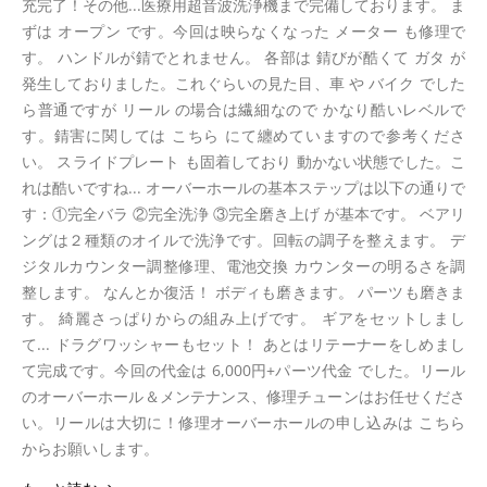
充完了！その他...医療用超音波洗浄機まで完備しております。 ま
ずは オープン です。今回は映らなくなった メーター も修理で
す。 ハンドルが錆でとれません。 各部は 錆びが酷くて ガタ が
発生しておりました。これぐらいの見た目、車 や バイク でした
ら普通ですが リール の場合は繊細なので かなり酷いレベルで
す。錆害に関しては こちら にて纏めていますので参考くださ
い。 スライドプレート も固着しており 動かない状態でした。こ
れは酷いですね... オーバーホールの基本ステップは以下の通りで
す：①完全バラ ②完全洗浄 ③完全磨き上げ が基本です。 ベアリ
ングは２種類のオイルで洗浄です。回転の調子を整えます。 デ
ジタルカウンター調整修理、電池交換 カウンターの明るさを調
整します。 なんとか復活！ ボディも磨きます。 パーツも磨きま
す。 綺麗さっぱりからの組み上げです。 ギアをセットしまし
て... ドラグワッシャーもセット！ あとはリテーナーをしめまし
て完成です。今回の代金は 6,000円+パーツ代金 でした。リール
のオーバーホール＆メンテナンス、修理チューンはお任せくださ
い。リールは大切に！修理オーバーホールの申し込みは こちら
からお願いします。