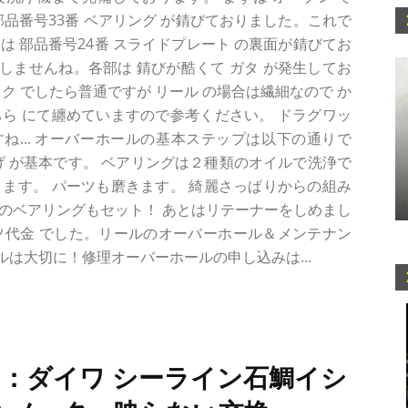
部品番号33番 ベアリング が錆びておりました。これで
は 部品番号24番 スライドプレート の裏面が錆びてお
ませんね。各部は 錆びが酷くて ガタ が発生してお
ク でしたら普通ですが リール の場合は繊細なので か
ら にて纏めていますので参考ください。 ドラグワッ
... オーバーホールの基本ステップは以下の通りで
げ が基本です。 ベアリングは２種類のオイルで洗浄で
ます。 パーツも磨きます。 綺麗さっぱりからの組み
新品のベアリングもセット！ あとはリテーナーをしめまし
パーツ代金 でした。リールのオーバーホール＆メンテナン
は大切に！修理オーバーホールの申し込みは...
9：ダイワ シーライン石鯛イシ