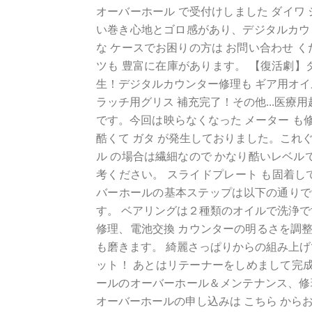
オーバーホール で受付けしました ダイワ シー
い巻き心地とゴロ感があり、デジタルカウンタ
な ケースでお困りの方は お問い合わせ 
ツも 豊富に在庫があります。 【復活劇】
生！デジタルカウンター修理も ギア用オイ
ラッチ用グリス 補充完了！その他...医療
です。今回は映らなくなった メーター も
酷くて ガタ が発生しておりました。これぐ
ル の場合は繊細なので かなり酷いレベル
考ください。 スライドプレート も固着して
バーホールの基本ステップは以下の通りです
す。 ベアリングは２種類のオイルで洗浄で
修理、電池交換 カウンターの明るさを調整
も磨きます。 綺麗さっぱりからの組み上げで
ット！ あとはリテーナーをしめまして完成で
ールのオーバーホール＆メンテナンス、修
オーバーホールの申し込みは こちら から