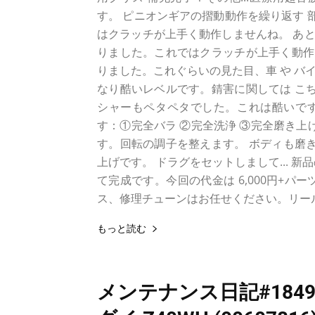
す。 ピニオンギアの摺動動作を繰り返す 
はクラッチが上手く動作しませんね。 あと
りました。これではクラッチが上手く動作し
りました。これぐらいの見た目、車 や バイ
なり酷いレベルです。錆害に関しては こち
シャーもペタペタでした。これは酷いですね
す：①完全バラ ②完全洗浄 ③完全磨き上
す。回転の調子を整えます。 ボディも磨き
上げです。 ドラグをセットしまして... 
て完成です。今回の代金は 6,000円+
ス、修理チューンはお任せください。リール
もっと読む
メンテナンス日記#184