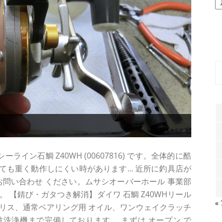
ー
カ
イ
ブ
ライン石鯛 Z40WH (00607816) です。全体的に酷
も重く動作しにくい時があります... 近所に釣具店が
は お問い合わせ ください。ムサシオーバーホール 事業部
 【錆び・ガタつき解消】ダイワ 石鯛 Z40WHリール
«
リス、通常ベアリング用 オイル、ワンウェイクラッチ
音波洗浄機まで完備しております。 まずは オープン で