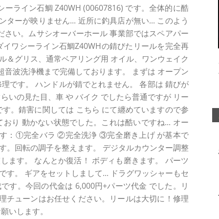
ライン石鯛 Z40WH (00607816) です。全体的に酷
ーが映りません... 近所に釣具店が無い... このよう
ください。ムサシオーバーホール 事業部ではスペアパー
ダイワシーライン石鯛Z40WHの錆びたリールを完全再
ル＆グリス、通常ベアリング用 オイル、ワンウェイク
用超音波洗浄機まで完備しております。 まずは オープン
修理です。 ハンドルが錆でとれません。 各部は 錆びが
らいの見た目、車 や バイク でしたら普通ですが リー
です。錆害に関しては こちら にて纏めていますので参
おり 動かない状態でした。これは酷いですね... オー
：①完全バラ ②完全洗浄 ③完全磨き上げ が基本で
す。回転の調子を整えます。 デジタルカウンター調整
します。 なんとか復活！ ボディも磨きます。 パーツ
す。 ギアをセットしまして... ドラグワッシャーもセ
す。今回の代金は 6,000円+パーツ代金 でした。リ
理チューンはお任せください。リールは大切に！修理
お願いします。