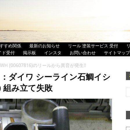
すすめ関係
最新のお知らせ
リール 塗装サービス 受付
イド受付
掲示板
インスタ
お問い合わせ
サイトマップ
WH (00607816)のリールから異音が発生!!
0：ダイワ シーライン石鯛イシ
16) 組み立て失敗
ア