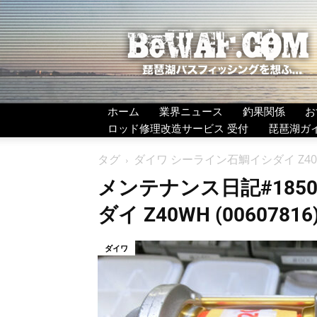
BeWAF
(ビ
ワ
エ
フ）
ホーム
業界ニュース
釣果関係
お
ロッド修理改造サービス 受付
琵琶湖ガ
タグ
ダイワ シーライン石鯛イシダイ Z40
メンテナンス日記#185
ダイ Z40WH (006078
ダイワ