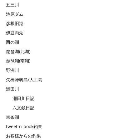
五三川
池原ダム
彦根旧港
伊庭内湖
西の湖
琵琶湖(北湖)
琵琶湖(南湖)
野洲川
矢橋帰帆島/人工島
瀬田川
瀬田川日記
六文銭日記
東条湖
tweet-n-book釣果
お客様からの釣果