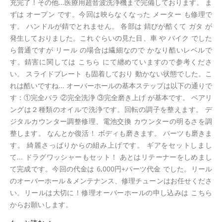
充完了！その他...医療用超音波洗浄機まで完備しております。 ま
ずは オープン です。今回は映らなくなった メーター も修理で
す。 ハンドルが錆でとれません。 各部は 錆びが酷くて ガタ が
発生しておりました。これぐらいの見た目、車 や バイク でした
ら普通ですが リール の場合は繊細なので かなり酷いレベルで
す。錆害に関しては こちら にて纏めていますので参考くださ
い。 スライドプレート も固着しており 動かない状態でした。こ
れは酷いですね... オーバーホールの基本ステップは以下の通りで
す：①完全バラ ②完全洗浄 ③完全磨き上げ が基本です。 ベアリ
ングは２種類のオイルで洗浄です。回転の調子を整えます。 デ
ジタルカウンター調整修理、電池交換 カウンターの明るさを調
整します。 なんとか復活！ ボディも磨きます。 パーツも磨きま
す。 綺麗さっぱりからの組み上げです。 ギアをセットしまし
て... ドラグワッシャーもセット！ あとはリテーナーをしめまし
て完成です。今回の代金は 6,000円+パーツ代金 でした。リール
のオーバーホール＆メンテナンス、修理チューンはお任せくださ
い。リールは大切に！修理オーバーホールの申し込みは こちら
からお願いします。