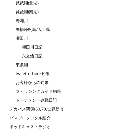
琵琶湖(北湖)
琵琶湖(南湖)
野洲川
矢橋帰帆島/人工島
瀬田川
瀬田川日記
六文銭日記
東条湖
tweet-n-book釣果
お客様からの釣果
フィッシングガイド釣果
トーナメント参戦日記
デカバス関係(60,70,世界新!!)
バスプロタックル紹介
ポッドキャストラジオ