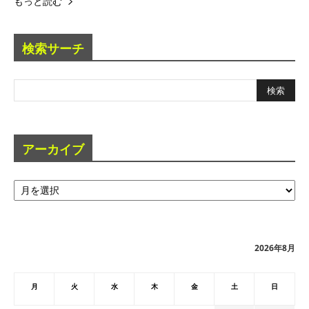
もっと読む
検索サーチ
アーカイブ
ア
ー
カ
イ
ブ
2026年8月
月
火
水
木
金
土
日