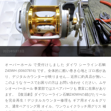
2025年5月13日
オーバーホール で受付けしました ダイワ シーライン石鯛
Z40WH (00607816) です。全体的に酷い巻き心地とゴロ感があ
り、デジタルカウンターが映りません... 近所に釣具店が無い...
このような ケースでお困りの方は お問い合わせ ください。ムサ
シオーバーホール 事業部ではスペアパーツも 豊富に在庫があり
ます。 【復活劇】ダイワシーライン石鯛Z40WHの錆びたリール
を完全再生！デジタルカウンター修理も ギア用オイル＆グリ
ス、通常ベアリング用 オイル、ワンウェイクラッチ用グリス 補