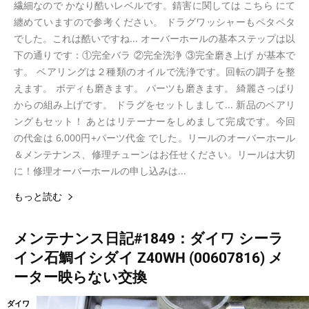
繊細なので かなり酷いレベルです。錆害に関しては こちら にて
纏めていますので参考ください。 ドラグワッシャーもペタペタ
でした。これは酷いですね... オーバーホールの基本ステップは以
下の通りです：①完全バラ ②完全洗浄 ③完全磨き上げ が基本で
す。 ベアリングは２種類のオイルで洗浄です。回転の調子を整
えます。 ボディも磨きます。 パーツも磨きます。 綺麗さっぱり
からの組み上げです。 ドラグをセットしまして... 新品のベアリ
ングもセット！ あとはリテーナーをしめまして完成です。今回
の代金は 6,000円+パーツ代金 でした。リールのオーバーホール
＆メンテナンス、修理チューンはお任せください。リールは大切
に！修理オーバーホールの申し込みは...
もっと読む
メンテナンス日記#1849：ダイワ シーラ
イン石鯛イシダイ Z40WH (00607816) メ
ーター映らない交換
ダイワ