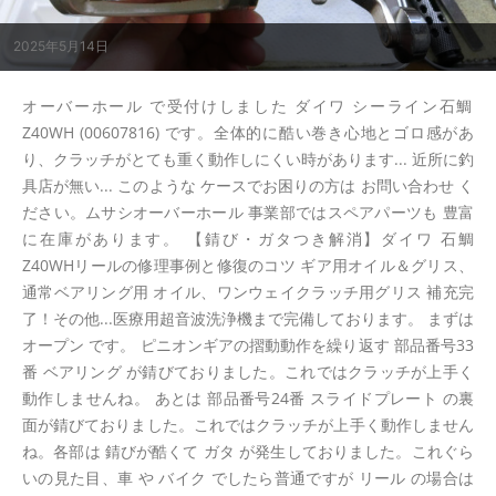
2025年5月14日
オーバーホール で受付けしました ダイワ シーライン石鯛
Z40WH (00607816) です。全体的に酷い巻き心地とゴロ感があ
り、クラッチがとても重く動作しにくい時があります... 近所に釣
具店が無い... このような ケースでお困りの方は お問い合わせ く
ださい。ムサシオーバーホール 事業部ではスペアパーツも 豊富
に在庫があります。 【錆び・ガタつき解消】ダイワ 石鯛
Z40WHリールの修理事例と修復のコツ ギア用オイル＆グリス、
通常ベアリング用 オイル、ワンウェイクラッチ用グリス 補充完
了！その他...医療用超音波洗浄機まで完備しております。 まずは
オープン です。 ピニオンギアの摺動動作を繰り返す 部品番号33
番 ベアリング が錆びておりました。これではクラッチが上手く
動作しませんね。 あとは 部品番号24番 スライドプレート の裏
面が錆びておりました。これではクラッチが上手く動作しません
ね。各部は 錆びが酷くて ガタ が発生しておりました。これぐら
いの見た目、車 や バイク でしたら普通ですが リール の場合は