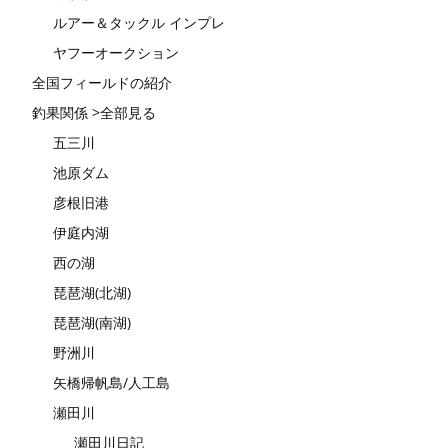
ルアー＆タックル インプレ
ヤフーオークション
全国フィールドの紹介
釣果関係 >全部見る
五三川
池原ダム
彦根旧港
伊庭内湖
西の湖
琵琶湖(北湖)
琵琶湖(南湖)
野洲川
矢橋帰帆島/人工島
瀬田川
瀬田川日記