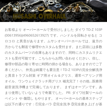
2026年7月4日
お客様より オーバーホールで受付けしました ダイワ TD-Z 103P
(00613956)(4960652613927) です。ハンドルを回転させると コ
ロコロ と異音があります。ムサシオーバーホールでは、遠方の
方からでも郵送で修理やカスタムを受付ます。また店頭には多数
のカスタムパーツの在庫もありますので、同時にカスタムリクエ
ストも受付可能です。こちらからお問い合わせください。但し、
修理や部品の取り寄せに時間の掛かる場合も、ありますのでご了
承ください。 外見は綺麗でも要注意！TD-Z 103Pの完全分解洗浄
と異音トラブル対策 ギア用オイル＆グリス、通常ベアリング用
オイル、ワンウェイクラッチ用グリス 補充完了！その他...医療用
超音波洗浄機まで完備しております。 まずはオープンです。あ
まり使用していないようで奇麗でした。 PR: ダイワ社製リールの
ペイント や 傷隠し もやります。 オーバーホールの基本ステップ
は以下の通りです：①完全バラ ②完全洗浄 ③完全磨き上げ が基