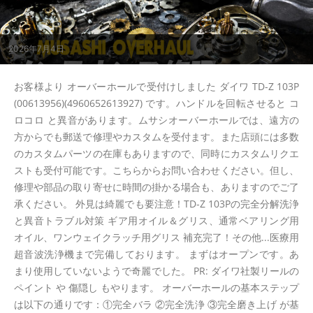
2026年7月4日
お客様より オーバーホールで受付けしました ダイワ TD-Z 103P
(00613956)(4960652613927) です。ハンドルを回転させると コ
ロコロ と異音があります。ムサシオーバーホールでは、遠方の
方からでも郵送で修理やカスタムを受付ます。また店頭には多数
のカスタムパーツの在庫もありますので、同時にカスタムリクエ
ストも受付可能です。こちらからお問い合わせください。但し、
修理や部品の取り寄せに時間の掛かる場合も、ありますのでご了
承ください。 外見は綺麗でも要注意！TD-Z 103Pの完全分解洗浄
と異音トラブル対策 ギア用オイル＆グリス、通常ベアリング用
オイル、ワンウェイクラッチ用グリス 補充完了！その他...医療用
超音波洗浄機まで完備しております。 まずはオープンです。あ
まり使用していないようで奇麗でした。 PR: ダイワ社製リールの
ペイント や 傷隠し もやります。 オーバーホールの基本ステップ
は以下の通りです：①完全バラ ②完全洗浄 ③完全磨き上げ が基