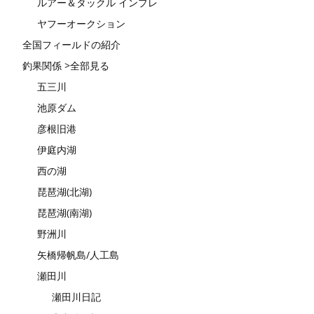
ルアー＆タックル インプレ
ヤフーオークション
全国フィールドの紹介
釣果関係 >全部見る
五三川
池原ダム
彦根旧港
伊庭内湖
西の湖
琵琶湖(北湖)
琵琶湖(南湖)
野洲川
矢橋帰帆島/人工島
瀬田川
瀬田川日記