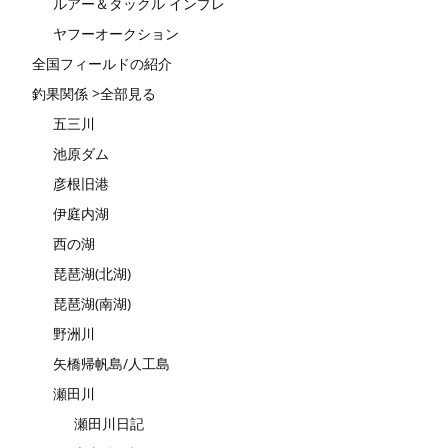
ルアー＆タックル インプレ
ヤフーオークション
全国フィールドの紹介
釣果関係 >全部見る
五三川
池原ダム
彦根旧港
伊庭内湖
西の湖
琵琶湖(北湖)
琵琶湖(南湖)
野洲川
矢橋帰帆島/人工島
瀬田川
瀬田川日記