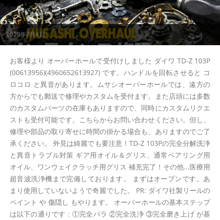
2026年7月4日
お客様より オーバーホールで受付けしました ダイワ TD-Z 103P
(00613956)(4960652613927) です。ハンドルを回転させると コ
ロコロ と異音があります。ムサシオーバーホールでは、遠方の
方からでも郵送で修理やカスタムを受付ます。また店頭には多数
のカスタムパーツの在庫もありますので、同時にカスタムリクエ
ストも受付可能です。こちらからお問い合わせください。但し、
修理や部品の取り寄せに時間の掛かる場合も、ありますのでご了
承ください。 外見は綺麗でも要注意！TD-Z 103Pの完全分解洗浄
と異音トラブル対策 ギア用オイル＆グリス、通常ベアリング用
オイル、ワンウェイクラッチ用グリス 補充完了！その他...医療用
超音波洗浄機まで完備しております。 まずはオープンです。あ
まり使用していないようで奇麗でした。 PR: ダイワ社製リールの
ペイント や 傷隠し もやります。 オーバーホールの基本ステップ
は以下の通りです：①完全バラ ②完全洗浄 ③完全磨き上げ が基