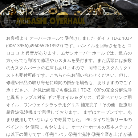
2026年7月4日
お客様より オーバーホールで受付けしました ダイワ TD-Z 103P
(00613956)(4960652613927) です。ハンドルを回転させると コ
ロコロ と異音があります。ムサシオーバーホールでは、遠方の
方からでも郵送で修理やカスタムを受付ます。また店頭には多数
のカスタムパーツの在庫もありますので、同時にカスタムリクエ
ストも受付可能です。こちらからお問い合わせください。但し、
修理や部品の取り寄せに時間の掛かる場合も、ありますのでご了
承ください。 外見は綺麗でも要注意！TD-Z 103Pの完全分解洗浄
と異音トラブル対策 ギア用オイル＆グリス、通常ベアリング用
オイル、ワンウェイクラッチ用グリス 補充完了！その他...医療用
超音波洗浄機まで完備しております。 まずはオープンです。あ
まり使用していないようで奇麗でした。 PR: ダイワ社製リールの
ペイント や 傷隠し もやります。 オーバーホールの基本ステップ
は以下の通りです：①完全バラ ②完全洗浄 ③完全磨き上げ が基