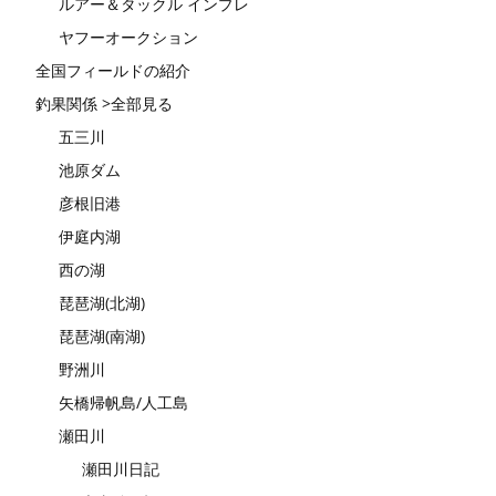
ルアー＆タックル インプレ
ヤフーオークション
全国フィールドの紹介
釣果関係 >全部見る
五三川
池原ダム
彦根旧港
伊庭内湖
西の湖
琵琶湖(北湖)
琵琶湖(南湖)
野洲川
矢橋帰帆島/人工島
瀬田川
瀬田川日記