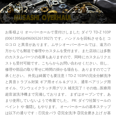
2026年7月4日
お客様より オーバーホールで受付けしました ダイワ TD-Z 103P
(00613956)(4960652613927) です。ハンドルを回転させると コ
ロコロ と異音があります。ムサシオーバーホールでは、遠方の
方からでも郵送で修理やカスタムを受付ます。また店頭には多数
のカスタムパーツの在庫もありますので、同時にカスタムリクエ
ストも受付可能です。こちらからお問い合わせください。但し、
修理や部品の取り寄せに時間の掛かる場合も、ありますのでご了
承ください。 外見は綺麗でも要注意！TD-Z 103Pの完全分解洗浄
と異音トラブル対策 ギア用オイル＆グリス、通常ベアリング用
オイル、ワンウェイクラッチ用グリス 補充完了！その他...医療用
超音波洗浄機まで完備しております。 まずはオープンです。あ
まり使用していないようで奇麗でした。 PR: ダイワ社製リールの
ペイント や 傷隠し もやります。 オーバーホールの基本ステップ
は以下の通りです：①完全バラ ②完全洗浄 ③完全磨き上げ が基