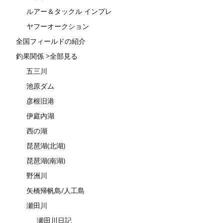
ルアー＆タックル インプレ
ヤフーオークション
全国フィールドの紹介
釣果関係 >全部見る
五三川
池原ダム
彦根旧港
伊庭内湖
西の湖
琵琶湖(北湖)
琵琶湖(南湖)
野洲川
矢橋帰帆島/人工島
瀬田川
瀬田川日記