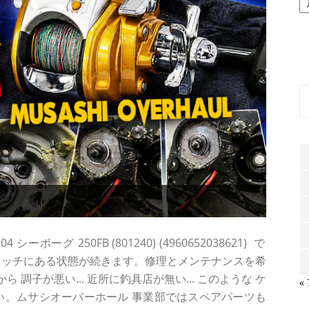
ー
カ
イ
ブ
ーグ 250FB (801240) (4960652038621) で
ラッチにある状態が続きます。修理とメンテナンスを希
調子が悪い... 近所に釣具店が無い... このような ケ
«
い。ムサシオーバーホール 事業部ではスペアパーツも