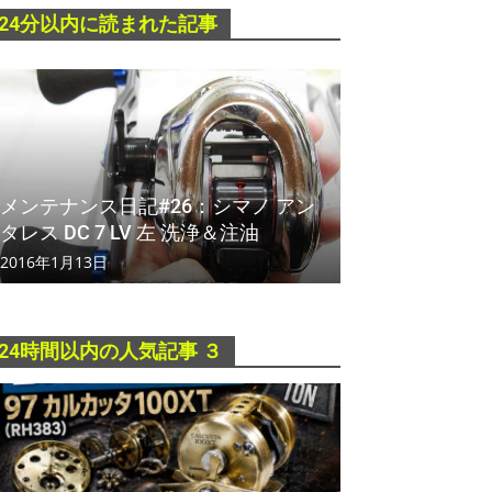
24分以内に読まれた記事
メンテナンス日記#26：シマノ アン
タレス DC 7 LV 左 洗浄＆注油
2016年1月13日
24時間以内の人気記事 ３