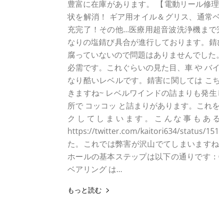
豊富に在庫があります。 【電動リール修理
状を解消！ ギア用オイル＆グリス、通常ベ
充完了！その他...医療用超音波洗浄機まで
なりの塩錆び具合が進行しております。錆び
腐っていないので問題はありませんでした。
必需です。これぐらいの見た目、車 や バイ
なり酷いレベルです。錆害に関しては こち
きますね~ レベルワインドの詰まりも発
所で コッコッ と詰まりがあります。これ
クしてしまいます。こんな事もある
https://twitter.com/kaitori634/s
た。これでは弊害が沢山でてしまいますね~
ホールの基本ステップは以下の通りです：①
ベアリング は...
もっと読む