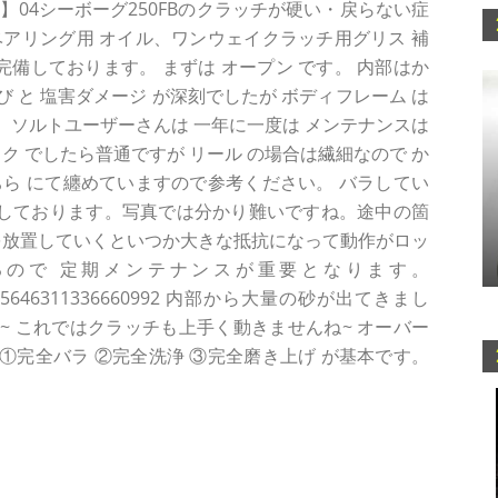
】04シーボーグ250FBのクラッチが硬い・戻らない症
アリング用 オイル、ワンウェイクラッチ用グリス 補
完備しております。 まずは オープン です。 内部はか
 と 塩害ダメージ が深刻でしたが ボディフレーム は
ソルトユーザーさんは 一年に一度は メンテナンスは
ク でしたら普通ですが リール の場合は繊細なので か
ら にて纏めていますので参考ください。 バラしてい
生しております。写真では分かり難いですね。途中の箇
を放置していくといつか大きな抵抗になって動作がロッ
ので 定期メンテナンスが重要となります。
tatus/1515646311336660992 内部から大量の砂が出てきまし
 これではクラッチも上手く動きませんね~ オーバー
完全バラ ②完全洗浄 ③完全磨き上げ が基本です。