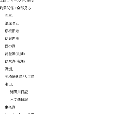
全国フィールドの紹介
釣果関係 >全部見る
五三川
池原ダム
彦根旧港
伊庭内湖
西の湖
琵琶湖(北湖)
琵琶湖(南湖)
野洲川
矢橋帰帆島/人工島
瀬田川
瀬田川日記
六文銭日記
東条湖