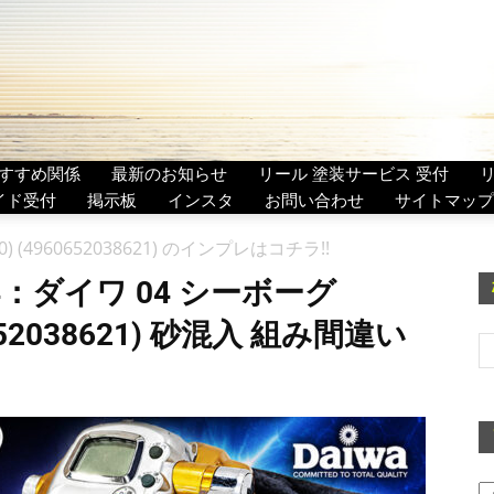
すすめ関係
最新のお知らせ
リール 塗装サービス 受付
イド受付
掲示板
インスタ
お問い合わせ
サイトマップ
240) (4960652038621) のインプレはコチラ!!
ダイワ 04 シーボーグ
60652038621) 砂混入 組み間違い
ア