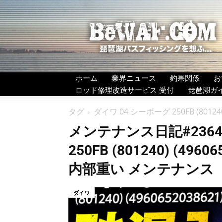
BeWAF
(ビ
ワ
エ
フ）
ホーム
業界ニュース
釣果関係
お
ロッド修理改造サービス 受付
琵琶湖ガ
タグ
ダイワ 04 シーボーグ 250FB (801
メンテナンス日記#2364：
250FB (801240) (49
内部重い メンテナンス
ダイワ