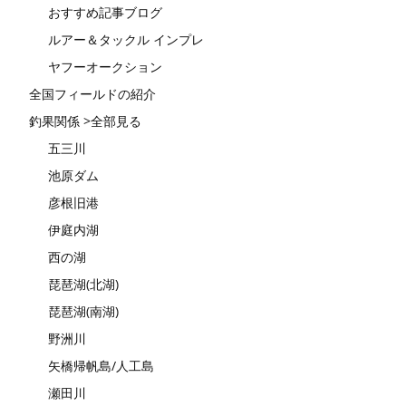
おすすめ記事ブログ
ルアー＆タックル インプレ
ヤフーオークション
全国フィールドの紹介
釣果関係 >全部見る
五三川
池原ダム
彦根旧港
伊庭内湖
西の湖
琵琶湖(北湖)
琵琶湖(南湖)
野洲川
矢橋帰帆島/人工島
瀬田川