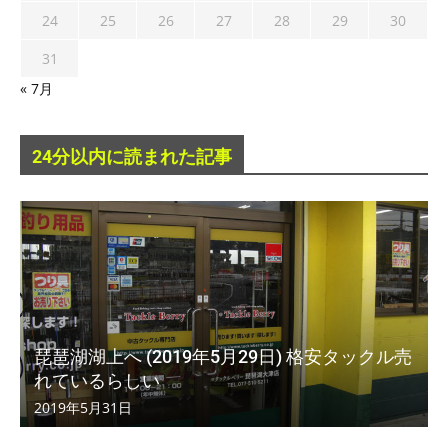
24
25
26
27
28
29
30
31
« 7月
24分以内に読まれた記事
琵琶湖湖上へ (2019年5月29日) 格安タックル売
れているらしい
2019年5月31日