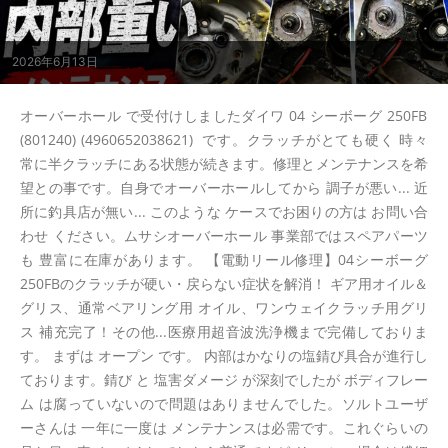
2026年6月13日
オーバーホール で受付けしましたダイワ 04 シーボーグ 250FB
(801240) (4960652038621) です。クラッチがとても硬く 時々
常に半クラッチにある状態が続きます。修理とメンテナンスを希
望との事です。自身でオーバーホールしてから 調子が悪い... 近
所に釣具店が無い... このような ケースでお困りの方は お問い合
わせ ください。ムサシオーバーホール 事業部ではスペアパーツ
も 豊富に在庫があります。 【電動リール修理】04シーボーグ
250FBのクラッチが硬い・戻らない症状を解消！ ギア用オイル＆
グリス、通常ベアリング用 オイル、ワンウェイクラッチ用グリ
ス 補充完了！その他...医療用超音波洗浄機まで完備しておりま
す。 まずは オープン です。 内部はかなりの塩錆び具合が進行し
ております。錆び と 塩害ダメージ が深刻でしたが ボディフレー
ム は腐っていないので問題はありませんでした。ソルトユーザ
ーさんは 一年に一度は メンテナンスは必需です。これぐらいの