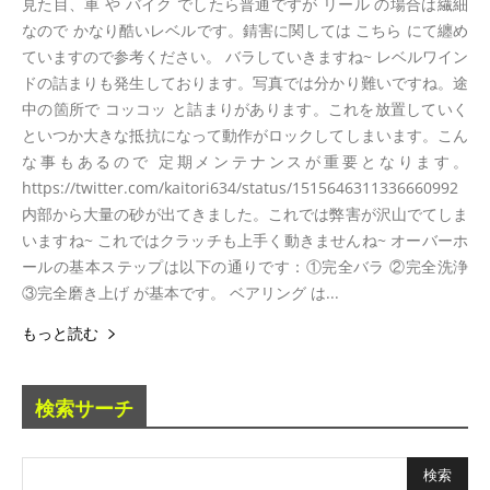
見た目、車 や バイク でしたら普通ですが リール の場合は繊細
なので かなり酷いレベルです。錆害に関しては こちら にて纏め
ていますので参考ください。 バラしていきますね~ レベルワイン
ドの詰まりも発生しております。写真では分かり難いですね。途
中の箇所で コッコッ と詰まりがあります。これを放置していく
といつか大きな抵抗になって動作がロックしてしまいます。こん
な事もあるので 定期メンテナンスが重要となります。
https://twitter.com/kaitori634/status/1515646311336660992
内部から大量の砂が出てきました。これでは弊害が沢山でてしま
いますね~ これではクラッチも上手く動きませんね~ オーバーホ
ールの基本ステップは以下の通りです：①完全バラ ②完全洗浄
③完全磨き上げ が基本です。 ベアリング は...
もっと読む
検索サーチ