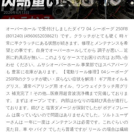
2026年6月13日
オーバーホール で受付けしましたダイワ 04 シーボーグ 250FB
(801240) (4960652038621) です。クラッチがとても硬く 時々
常に半クラッチにある状態が続きます。修理とメンテナンスを希
望との事です。自身でオーバーホールしてから 調子が悪い... 近
所に釣具店が無い... このような ケースでお困りの方は お問い合
わせ ください。ムサシオーバーホール 事業部ではスペアパーツ
も 豊富に在庫があります。 【電動リール修理】04シーボーグ
250FBのクラッチが硬い・戻らない症状を解消！ ギア用オイル＆
グリス、通常ベアリング用 オイル、ワンウェイクラッチ用グリ
ス 補充完了！その他...医療用超音波洗浄機まで完備しておりま
す。 まずは オープン です。 内部はかなりの塩錆び具合が進行し
ております。錆び と 塩害ダメージ が深刻でしたが ボディフレー
ム は腐っていないので問題はありませんでした。ソルトユーザ
ーさんは 一年に一度は メンテナンスは必需です。これぐらいの
見た目、車 や バイク でしたら普通ですが リール の場合は繊細