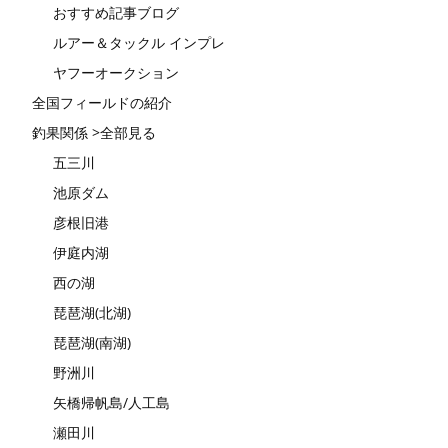
おすすめ記事ブログ
ルアー＆タックル インプレ
ヤフーオークション
全国フィールドの紹介
釣果関係 >全部見る
五三川
池原ダム
彦根旧港
伊庭内湖
西の湖
琵琶湖(北湖)
琵琶湖(南湖)
野洲川
矢橋帰帆島/人工島
瀬田川