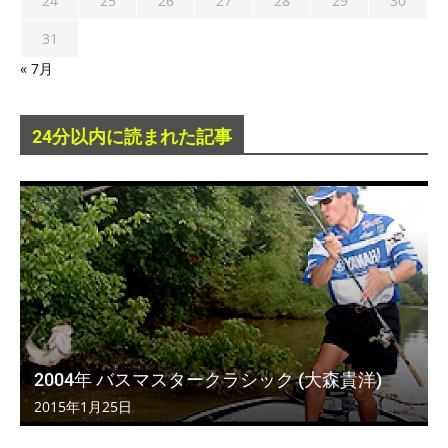
24
25
26
27
28
29
30
31
« 7月
24分以内に読まれた記事
2004年 バスマスタークラシック (大森貴洋)
2015年1月25日