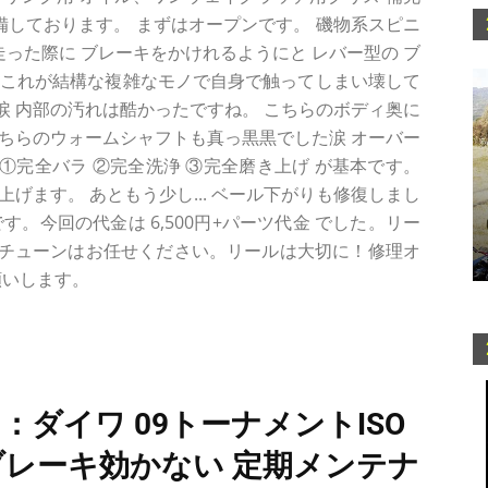
完備しております。 まずはオープンです。 磯物系スピニ
走った際に ブレーキをかけれるようにと レバー型の ブ
。これが結構な複雑なモノで自身で触ってしまい壊して
 内部の汚れは酷かったですね。 こちらのボディ奥に
ちらのウォームシャフトも真っ黒黒でした涙 オーバー
完全バラ ②完全洗浄 ③完全磨き上げ が基本です。
げます。 あともう少し... ベール下がりも修復しまし
。今回の代金は 6,500円+パーツ代金 でした。リー
チューンはお任せください。リールは大切に！修理オ
願いします。
：ダイワ 09トーナメントISO
6) ブレーキ効かない 定期メンテナ