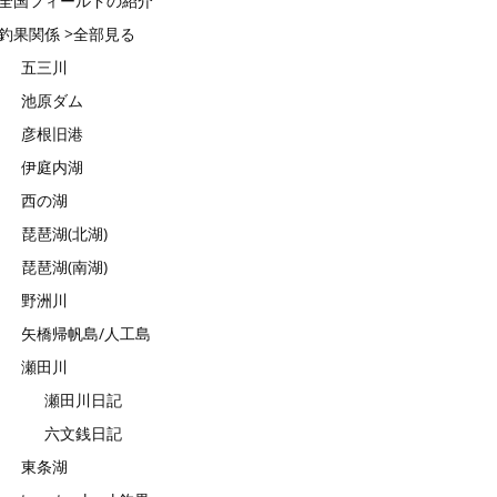
全国フィールドの紹介
釣果関係 >全部見る
五三川
池原ダム
彦根旧港
伊庭内湖
西の湖
琵琶湖(北湖)
琵琶湖(南湖)
野洲川
矢橋帰帆島/人工島
瀬田川
瀬田川日記
六文銭日記
東条湖