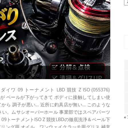
ー
カ
イ
ブ
09 トーナメント LBD 競技 Z ISO (055376)
してきたが ベールが下がってきて ボディに接触してしまい使
 調子が悪い... 近所に釣具店が無い... このような
さい。ムサシオーバーホール 事業部ではスペアパーツ
«
9トーナメントISO Z 競技LBDの徹底洗浄＆ベール下
リング用 オイル、ワンウェイクラッチ用グリス 補充