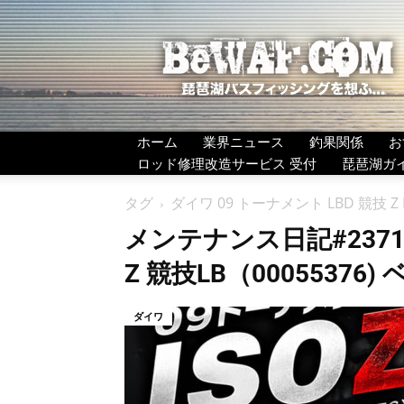
BeWAF
(ビ
ワ
エ
フ）
ホーム
業界ニュース
釣果関係
お
ロッド修理改造サービス 受付
琵琶湖ガ
タグ
ダイワ 09 トーナメント LBD 競技 Z I
メンテナンス日記#2371
Z 競技LB（00055376
ダイワ