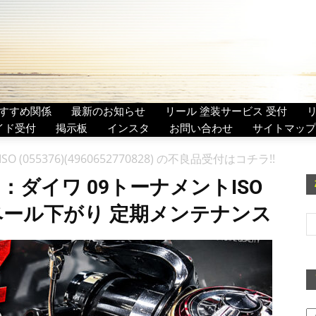
すすめ関係
最新のお知らせ
リール 塗装サービス 受付
イド受付
掲示板
インスタ
お問い合わせ
サイトマップ
SO (055376)(4960652770828) の不良品受付はコチラ!!
：ダイワ 09トーナメントISO
) ベール下がり 定期メンテナンス
ア