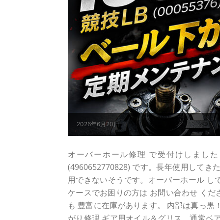
2026年6月20日
オーバーホール修理 で受付けしました ダイワ 
(4960652770828) です。長年使用
用できないそうです。オーバーホール してから
ケースでお困りの方は お問い合わせ くだ
も 豊富に在庫があります。 内部は真っ黒！0
がり修理 ギア用オイル＆グリス、通常ベア