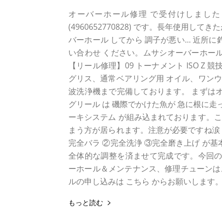
オーバーホール修理 で受付けしました ダイワ 
(4960652770828) です。長年使用
バーホール してから 調子が悪い... 近所に
い合わせ ください。ムサシオーバーホール
【リール修理】09 トーナメント ISO Z 
グリス、通常ベアリング用 オイル、ワンウ
波洗浄機まで完備しております。 まずはオ
グリール は 磯際でかけた魚が 急に根に走
ーキシステム が組み込まれております。
まう方が居られます。注意が必要ですね涙
完全バラ ②完全洗浄 ③完全磨き上げ が
全体的な調整を済ませて完成です。今回の代
ーホール＆メンテナンス、修理チューンは
ルの申し込みは こちら からお願いします
もっと読む