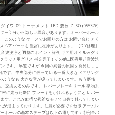
09 トーナメント LBD 競技 Z ISO (055376)
下部 ローター部分から激しい異音があります。オーバーホール
... このような ケースでお困りの方は お問い合わせ く
スペアパーツも 豊富に在庫があります。 【DIY修理】
音波洗浄と調整のポイント解説 ギア用オイル＆グリ
クラッチ用グリス 補充完了！その他...医療用超音波洗
ンです。 早速ですが 今回の異音の原因を発見しまし
磨耗です。中央部分に嵌っている一番大きなベアリング
きのようなも 大きな音が鳴ってしまいます。もう磨耗し
。交換あるのみです。 レバーブレーキリール 磯物系
急に根に走った際に ブレーキをかけれるようにと レバー
ります。これが結構な複雑なモノで自身で触ってしまい
れが溜まっております。注意が必要ですね涙 アームレ
バーホールの基本ステップは以下の通りです：①完全バ