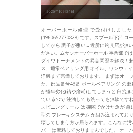
2025年10月24日
オーバーホール修理 で受付けしました ダイワ 
(4960652770828) です。スプール
してから 調子が悪い... 近所に釣具店が無い
ださい。ムサシオーバーホール 事業部では
ダイワトーナメントの異音問題を解決！超
ス、通常ベアリング用 オイル、ワンウェイ
浄機まで完備しております。 まずはオープ
た。部品番号43番 ボールベアリング の
が経年劣化(錆や磨耗)してしまうと 臼挽
ているので 注油しても洗っても無駄ですね
スピニングリール は 磯際でかけた魚が 
型の ブレーキシステム が組み込まれてお
壊してしまう方が居られます。こんなに汚
バー は摩耗しておりませんでした。 オー