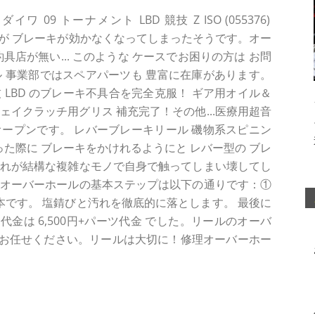
09 トーナメント LBD 競技 Z ISO (055376)
してきたが ブレーキが効かなくなってしまったそうです。オー
釣具店が無い... このような ケースでお困りの方は お問
 事業部ではスペアパーツも 豊富に在庫があります。
競技 LBD のブレーキ不具合を完全克服！ ギア用オイル＆
ェイクラッチ用グリス 補充完了！その他...医療用超音
ープンです。 レバーブレーキリール 磯物系スピニン
った際に ブレーキをかけれるようにと レバー型の ブレ
これが結構な複雑なモノで自身で触ってしまい壊してし
 オーバーホールの基本ステップは以下の通りです：①
基本です。 塩錆びと汚れを徹底的に落とします。 最後に
金は 6,500円+パーツ代金 でした。リールのオーバ
お任せください。リールは大切に！修理オーバーホー
。