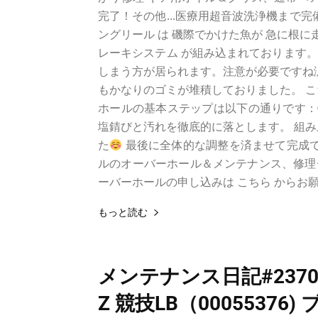
完了！その他...医療用超音波洗浄機まで
ングリール は 磯際でかけた魚が 急に根に
レーキシステム が組み込まれております
しまう方が居られます。注意が必要ですね涙
もかなりのゴミが堆積しておりました。 こ
ホールの基本ステップは以下の通りです：①
塩錆びと汚れを徹底的に落とします。 組み上
た
最後に全体的な調整を済ませて完成です
ルのオーバーホール＆メンテナンス、修理
ーバーホールの申し込みは こちら からお
もっと読む
メンテナンス日記#2370
Z 競技LB（0005537