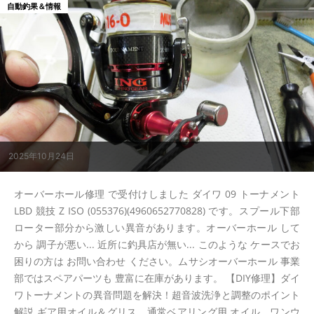
自動釣果＆情報
2025年10月24日
オーバーホール修理 で受付けしました ダイワ 09 トーナメント
LBD 競技 Z ISO (055376)(4960652770828) です。スプール下部
ローター部分から激しい異音があります。オーバーホール して
から 調子が悪い... 近所に釣具店が無い... このような ケースでお
困りの方は お問い合わせ ください。ムサシオーバーホール 事業
部ではスペアパーツも 豊富に在庫があります。 【DIY修理】ダイ
ワトーナメントの異音問題を解決！超音波洗浄と調整のポイント
解説 ギア用オイル＆グリス、通常ベアリング用 オイル、ワンウ