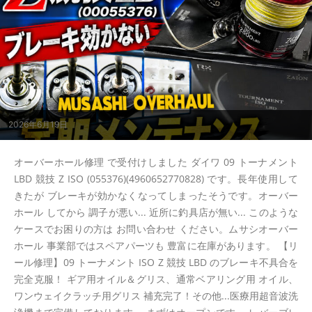
2026年6月19日
オーバーホール修理 で受付けしました ダイワ 09 トーナメント
LBD 競技 Z ISO (055376)(4960652770828) です。長年使用して
きたが ブレーキが効かなくなってしまったそうです。オーバー
ホール してから 調子が悪い... 近所に釣具店が無い... このような
ケースでお困りの方は お問い合わせ ください。ムサシオーバー
ホール 事業部ではスペアパーツも 豊富に在庫があります。 【リ
ール修理】09 トーナメント ISO Z 競技 LBD のブレーキ不具合を
完全克服！ ギア用オイル＆グリス、通常ベアリング用 オイル、
ワンウェイクラッチ用グリス 補充完了！その他...医療用超音波洗