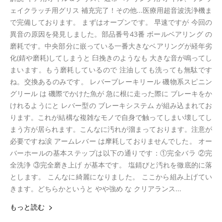
ェイクラッチ用グリス 補充完了！その他...医療用超音波洗浄機ま
で完備しております。 まずはオープンです。 早速ですが 今回の
異音の原因を発見しました。部品番号43番 ボールベアリング の
磨耗です。中央部分に嵌っている一番大きなベアリングが経年劣
化(錆や磨耗)してしまうと 臼挽きのようなも 大きな音が鳴ってし
まいます。もう磨耗しているので 注油しても洗っても無駄です
ね。交換あるのみです。 レバーブレーキリール 磯物系スピニン
グリール は 磯際でかけた魚が 急に根に走った際に ブレーキをか
けれるようにと レバー型の ブレーキシステム が組み込まれてお
ります。これが結構な複雑なモノで自身で触ってしまい壊してし
まう方が居られます。こんなに汚れが溜まっております。注意が
必要ですね涙 アームレバー は摩耗しておりませんでした。 オー
バーホールの基本ステップは以下の通りです：①完全バラ ②完
全洗浄 ③完全磨き上げ が基本です。 塩錆びと汚れを徹底的に落
とします。 こんなに綺麗になりました。 ここから組み上げてい
きます。どちらかというと やや強め な クリアランス...
もっと読む