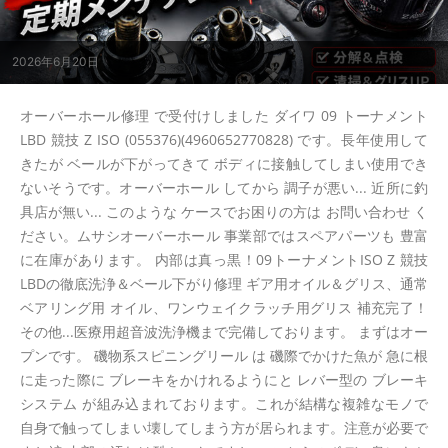
2026年6月20日
オーバーホール修理 で受付けしました ダイワ 09 トーナメント
LBD 競技 Z ISO (055376)(4960652770828) です。長年使用して
きたが ベールが下がってきて ボディに接触してしまい使用でき
ないそうです。オーバーホール してから 調子が悪い... 近所に釣
具店が無い... このような ケースでお困りの方は お問い合わせ く
ださい。ムサシオーバーホール 事業部ではスペアパーツも 豊富
に在庫があります。 内部は真っ黒！09トーナメントISO Z 競技
LBDの徹底洗浄＆ベール下がり修理 ギア用オイル＆グリス、通常
ベアリング用 オイル、ワンウェイクラッチ用グリス 補充完了！
その他...医療用超音波洗浄機まで完備しております。 まずはオー
プンです。 磯物系スピニングリール は 磯際でかけた魚が 急に根
に走った際に ブレーキをかけれるようにと レバー型の ブレーキ
システム が組み込まれております。これが結構な複雑なモノで
自身で触ってしまい壊してしまう方が居られます。注意が必要で