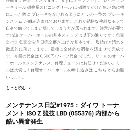
浄機まで完備しております。 まずはオープンです。 レバーブレ
ーキリール 磯物系スピニングリール は 磯際でかけた魚が 急に根
に走った際に ブレーキをかけれるようにと レバー型の ブレーキ
システム が組み込まれております。これが結構な複雑なモノで
自身で触ってしまい壊してしまう方が居られます。注意が必要で
すね涙 オーバーホールの基本ステップは以下の通りです：①完
全バラ ②完全洗浄 ③完全磨き上げ が基本です。 塩錆びと汚れを
徹底的に落とします。 最後に全体的な調整を済ませて完成で
す。今回の代金は 6,500円+パーツ代金 でした。リールのオーバ
ーホール＆メンテナンス、修理チューンはお任せください。リー
ルは大切に！修理オーバーホールの申し込みは こちら からお願
いします。
もっと読む
メンテナンス日記#1975：ダイワ トーナ
メント ISO Z 競技 LBD (055376) 内部から
酷い異音発生