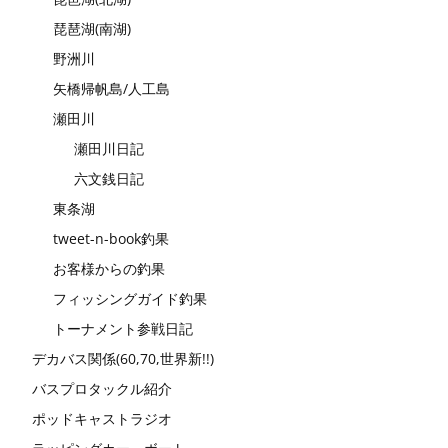
琵琶湖(南湖)
野洲川
矢橋帰帆島/人工島
瀬田川
瀬田川日記
六文銭日記
東条湖
tweet-n-book釣果
お客様からの釣果
フィッシングガイド釣果
トーナメント参戦日記
デカバス関係(60,70,世界新!!)
バスプロタックル紹介
ポッドキャストラジオ