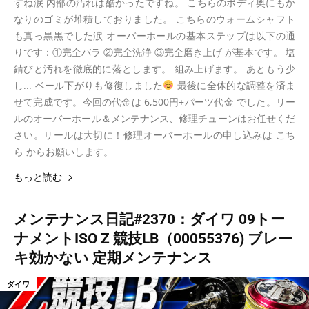
すね涙 内部の汚れは酷かったですね。 こちらのボディ奥にもか
なりのゴミが堆積しておりました。 こちらのウォームシャフト
も真っ黒黒でした涙 オーバーホールの基本ステップは以下の通
りです：①完全バラ ②完全洗浄 ③完全磨き上げ が基本です。 塩
錆びと汚れを徹底的に落とします。 組み上げます。 あともう少
し... ベール下がりも修復しました
最後に全体的な調整を済ま
せて完成です。今回の代金は 6,500円+パーツ代金 でした。リー
ルのオーバーホール＆メンテナンス、修理チューンはお任せくだ
さい。リールは大切に！修理オーバーホールの申し込みは こち
ら からお願いします。
もっと読む
メンテナンス日記#2370：ダイワ 09トー
ナメントISO Z 競技LB（00055376) ブレー
キ効かない 定期メンテナンス
ダイワ